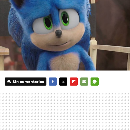
Sin comentarios
FACEBOOK
TWITTER
FLIPBOARD
E-
WHATSAPP
MAIL