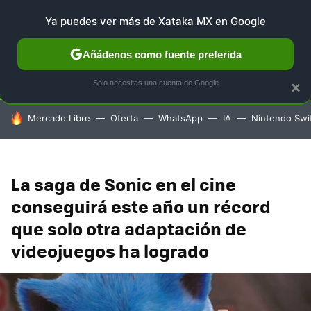
Ya puedes ver más de Xataka MX en Google
SELECCIÓN
GAMING
HOME
AUTO
TERRITORIO 
Añádenos como fuente preferida
Solo necesitas una cuenta de Google
×
HOY SE HABLA DE
Mercado Libre
Oferta
WhatsApp
IA
Nintendo Swi
La saga de Sonic en el cine
conseguirá este año un récord
que solo otra adaptación de
videojuegos ha logrado