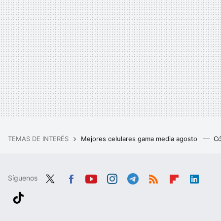
TEMAS DE INTERÉS
Mejores celulares gama media agosto
Có
Síguenos
Twit
Fac
You
Inst
Tele
RSS
Flip
Link
ter
ebo
tub
agr
gra
boa
edIn
Tikt