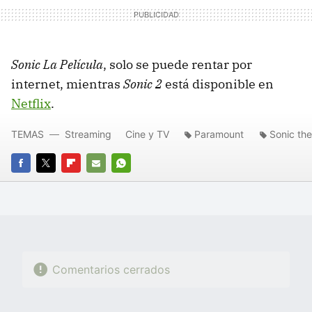
Sonic La Película
, solo se puede rentar por
internet, mientras
Sonic 2
está disponible en
Netflix
.
TEMAS
Streaming
Cine y TV
Paramount
Sonic th
FACEBOOK
TWITTER
FLIPBOARD
E-
WHATSAPP
MAIL
Comentarios cerrados