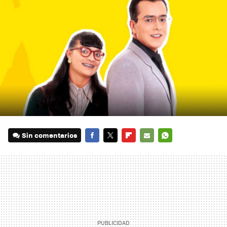
Sin comentarios
FACEBOOK
TWITTER
FLIPBOARD
E-
WHATSAPP
MAIL