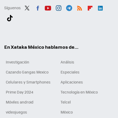
Síguenos
Twit
Fac
You
Inst
Tele
RSS
Flip
Link
ter
ebo
tub
agr
gra
boa
edI
Tikt
ok
e
am
m
rd
n
ok
En Xataka México hablamos de...
Investigación
Análisis
Cazando Gangas Mexico
Especiales
Celulares y Smartphones
Aplicaciones
Prime Day 2024
Tecnología en México
Móviles android
Telcel
videojuegos
México