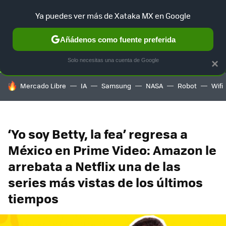
Ya puedes ver más de Xataka MX en Google
SELECCIÓN
GAMING
HOME
AUTO
TERRITORIO SAM
Añádenos como fuente preferida
Solo necesitas una cuenta de Google
×
HOY SE HABLA DE
Mercado Libre
IA
Samsung
NASA
Robot
Wifi
‘Yo soy Betty, la fea’ regresa a
México en Prime Video: Amazon le
arrebata a Netflix una de las
series más vistas de los últimos
tiempos