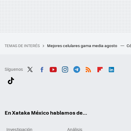
TEMAS DE INTERÉS
Mejores celulares gama media agosto
Có
Síguenos
Twit
Fac
You
Inst
Tele
RSS
Flip
Link
ter
ebo
tub
agr
gra
boa
edI
Tikt
ok
e
am
m
rd
n
ok
En Xataka México hablamos de...
Investigación
Análisis