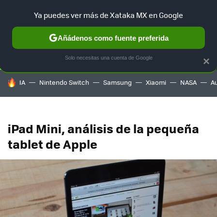
Ya puedes ver más de Xataka MX en Google
SELECCIÓN
GAMING
HOME
AUTO
TERRITORIO SAM
Añádenos como fuente preferida
Solo necesitas una cuenta de Google
×
HOY SE HABLA DE
IA
Nintendo Switch
Samsung
Xiaomi
NASA
A
iPad Mini, análisis de la pequeña
tablet de Apple