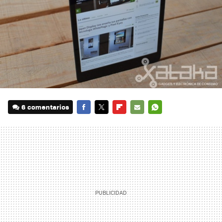
6 comentarios
FACEBOOK
TWITTER
FLIPBOARD
E-
WHATSAPP
MAIL