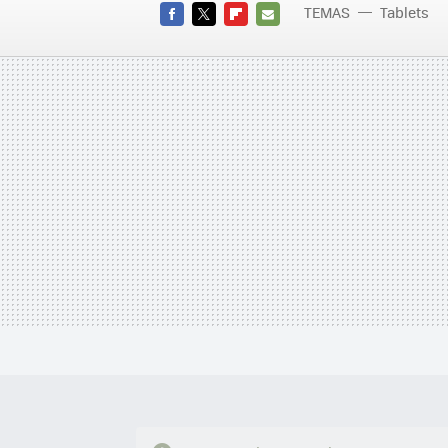
TEMAS
Tablets
FACEBOOK
TWITTER
FLIPBOARD
E-
MAIL