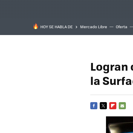
HOY SE HABLA DE
Mercado Libre
Oferta
Logran 
la Surf
FACEBOOK
TWITTER
FLIPBOARD
E-
MAIL