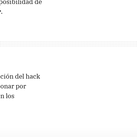
posibilidad de
r
.
ación del hack
ionar por
n los