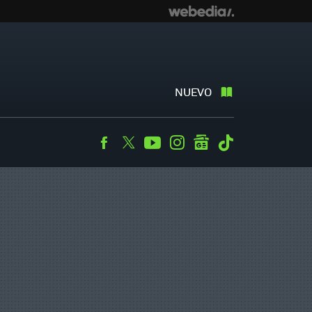
NUEVO
Facebook
Twitter
Youtube
Instagram
googlenews
Tiktok