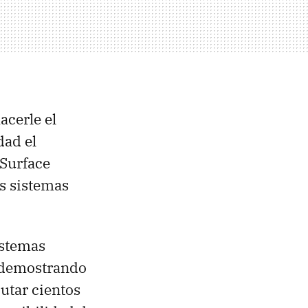
acerle el
dad el
 Surface
os sistemas
istemas
 demostrando
cutar cientos