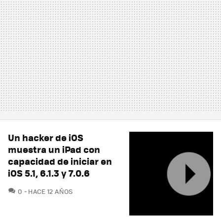
Un hacker de iOS
muestra un iPad con
capacidad de iniciar en
iOS 5.1, 6.1.3 y 7.0.6
COMENTARIOS
0
HACE 12 AÑOS