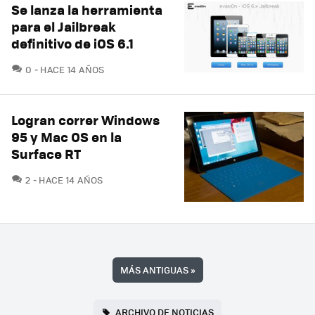
Se lanza la herramienta
para el Jailbreak
definitivo de iOS 6.1
COMENTARIOS
0
HACE 14 AÑOS
Logran correr Windows
95 y Mac OS en la
Surface RT
COMENTARIOS
2
HACE 14 AÑOS
MÁS ANTIGUAS
»
ARCHIVO DE NOTICIAS