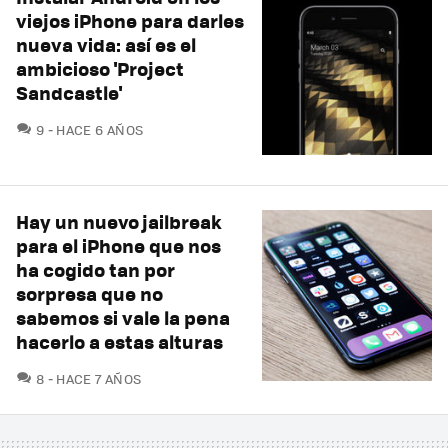
viejos iPhone para darles
nueva vida: así es el
ambicioso 'Project
Sandcastle'
COMENTARIOS
9
HACE 6 AÑOS
Hay un nuevo jailbreak
para el iPhone que nos
ha cogido tan por
sorpresa que no
sabemos si vale la pena
hacerlo a estas alturas
COMENTARIOS
8
HACE 7 AÑOS