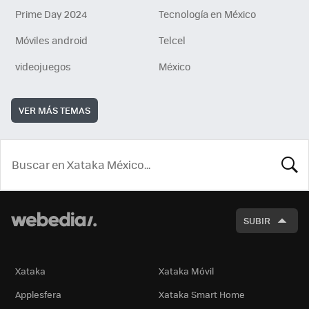
Prime Day 2024
Tecnología en México
Móviles android
Telcel
videojuegos
México
VER MÁS TEMAS
BUSCA
SUBIR
Xataka
Xataka Móvil
Applesfera
Xataka Smart Home