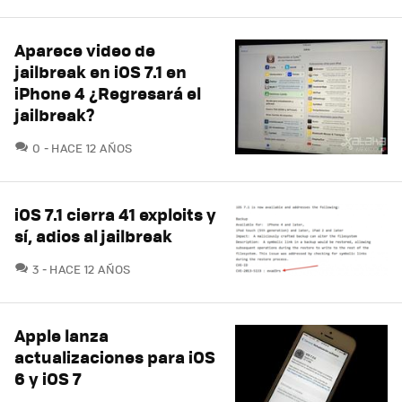
Aparece video de
jailbreak en iOS 7.1 en
iPhone 4 ¿Regresará el
jailbreak?
COMENTARIOS
0
HACE 12 AÑOS
iOS 7.1 cierra 41 exploits y
sí, adios al jailbreak
COMENTARIOS
3
HACE 12 AÑOS
Apple lanza
actualizaciones para iOS
6 y iOS 7