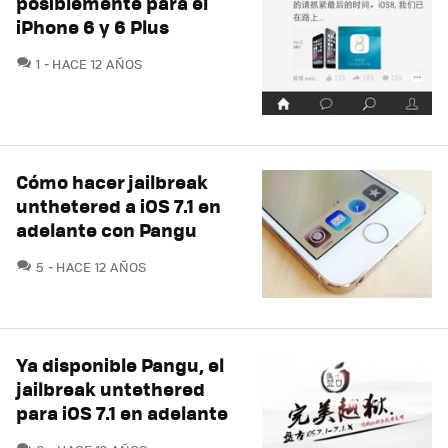
posiblemente para el
iPhone 6 y 6 Plus
COMENTARIOS
1
HACE 12 AÑOS
Cómo hacer jailbreak
unthetered a iOS 7.1 en
adelante con Pangu
COMENTARIOS
5
HACE 12 AÑOS
Ya disponible Pangu, el
jailbreak untethered
para iOS 7.1 en adelante
COMENTARIOS