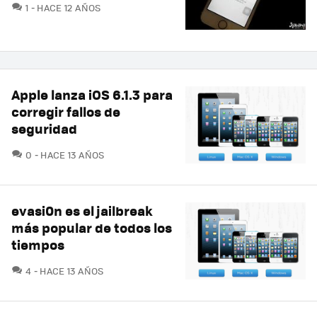
COMENTARIOS
1
HACE 12 AÑOS
Apple lanza iOS 6.1.3 para
corregir fallos de
seguridad
COMENTARIOS
0
HACE 13 AÑOS
evasi0n es el jailbreak
más popular de todos los
tiempos
COMENTARIOS
4
HACE 13 AÑOS