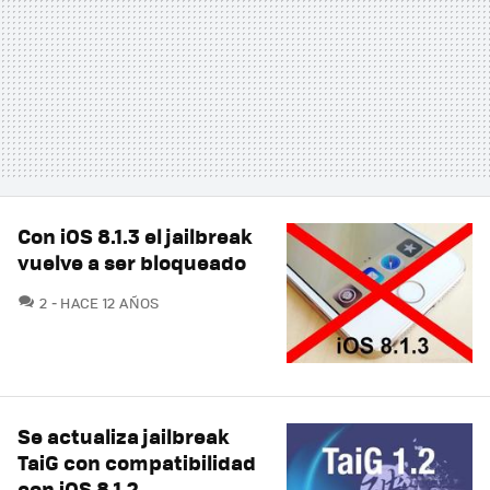
Con iOS 8.1.3 el jailbreak
vuelve a ser bloqueado
COMENTARIOS
2
HACE 12 AÑOS
Se actualiza jailbreak
TaiG con compatibilidad
con iOS 8.1.2