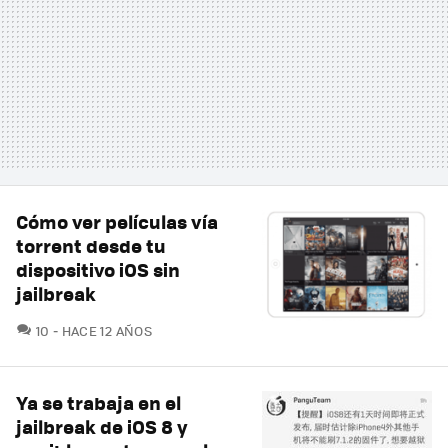
Cómo ver películas vía
torrent desde tu
dispositivo iOS sin
jailbreak
COMENTARIOS
10
HACE 12 AÑOS
Ya se trabaja en el
jailbreak de iOS 8 y