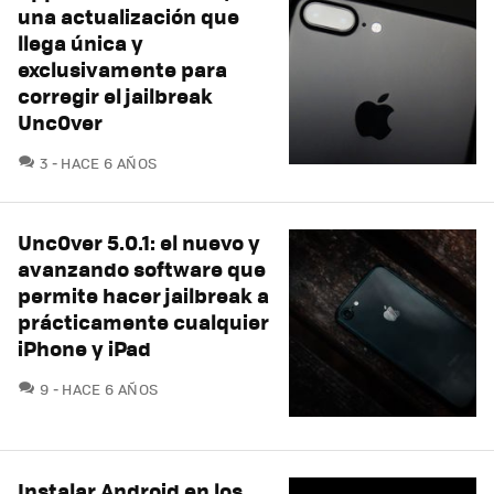
una actualización que
llega única y
exclusivamente para
corregir el jailbreak
Unc0ver
COMENTARIOS
3
HACE 6 AÑOS
Unc0ver 5.0.1: el nuevo y
avanzando software que
permite hacer jailbreak a
prácticamente cualquier
iPhone y iPad
COMENTARIOS
9
HACE 6 AÑOS
Instalar Android en los