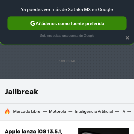
Ya puedes ver más de Xataka MX en Google
SELECCIÓN
GAMING
HOME
AUTO
TERRITORIO SAM
Añádenos como fuente preferida
Solo necesitas una cuenta de Google
×
Jailbreak
HOY SE HABLA DE
Mercado Libre
Motorola
Inteligencia Artificial
IA
Apple lanza iOS 13.5.1,