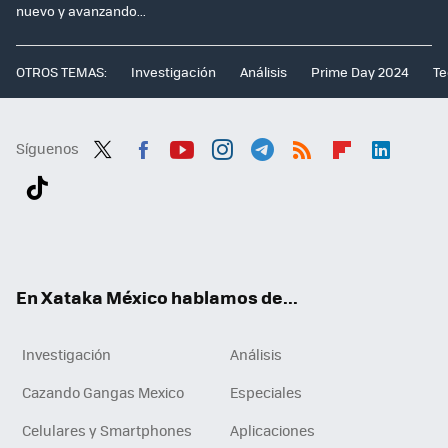
nuevo y avanzando...
OTROS TEMAS:
Investigación
Análisis
Prime Day 2024
Te
Síguenos
Twit
Fac
You
Inst
Tele
RSS
Flip
Link
ter
ebo
tub
agr
gra
boa
edI
Tikt
ok
e
am
m
rd
n
ok
En Xataka México hablamos de...
Investigación
Análisis
Cazando Gangas Mexico
Especiales
Celulares y Smartphones
Aplicaciones