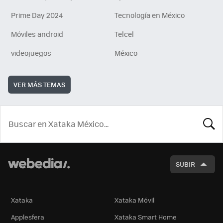
Prime Day 2024
Tecnología en México
Móviles android
Telcel
videojuegos
México
VER MÁS TEMAS
BUSCA
SUBIR
Xataka
Xataka Móvil
Applesfera
Xataka Smart Home