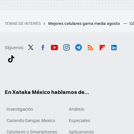
TEMAS DE INTERÉS
Mejores celulares gama media agosto
Có
Síguenos
Twit
Fac
You
Inst
Tele
RSS
Flip
Link
ter
ebo
tub
agr
gra
boa
edI
Tikt
ok
e
am
m
rd
n
ok
En Xataka México hablamos de...
Investigación
Análisis
Cazando Gangas Mexico
Especiales
Celulares y Smartphones
Aplicaciones