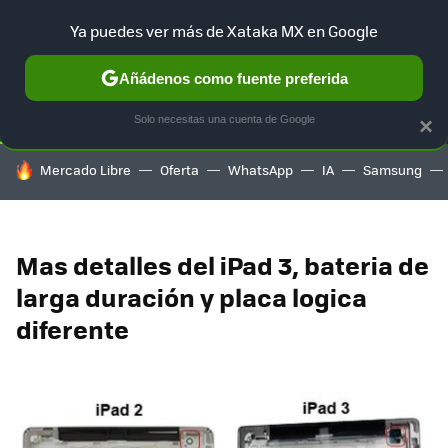
Ya puedes ver más de Xataka MX en Google
SELECCIÓN
GAMING
HOME
AUTO
TERRITORIO SAM
Añádenos como fuente preferida
Solo necesitas una cuenta de Google
×
HOY SE HABLA DE
Mercado Libre
Oferta
WhatsApp
IA
Samsung
Mas detalles del iPad 3, bateria de
larga duración y placa logica
diferente