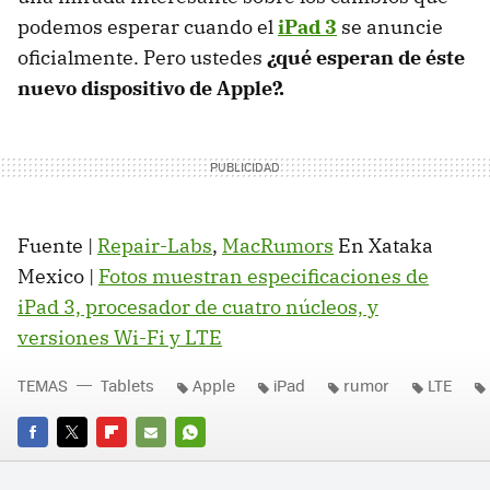
podemos esperar cuando el
iPad 3
se anuncie
oficialmente. Pero ustedes
¿qué esperan de éste
nuevo dispositivo de Apple?.
Fuente |
Repair-Labs
,
MacRumors
En Xataka
Mexico |
Fotos muestran especificaciones de
iPad 3, procesador de cuatro núcleos, y
versiones Wi-Fi y LTE
TEMAS
Tablets
Apple
iPad
rumor
LTE
FACEBOOK
TWITTER
FLIPBOARD
E-
WHATSAPP