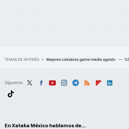
TEMAS DE INTERÉS
Mejores celulares gama media agosto
Có
Síguenos
Twit
Fac
You
Inst
Tele
RSS
Flip
Link
ter
ebo
tub
agr
gra
boa
edI
Tikt
ok
e
am
m
rd
n
ok
En Xataka México hablamos de...