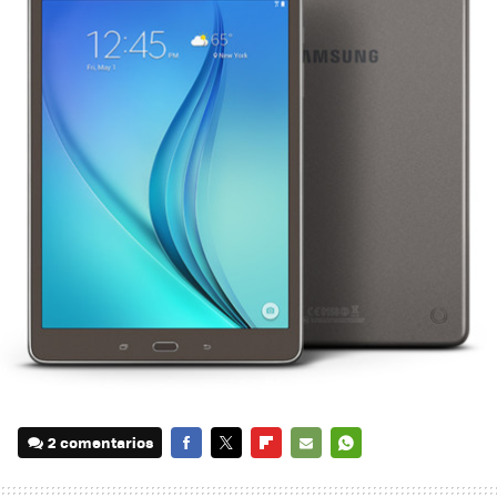
2 comentarios
FACEBOOK
TWITTER
FLIPBOARD
E-
WHATSAPP