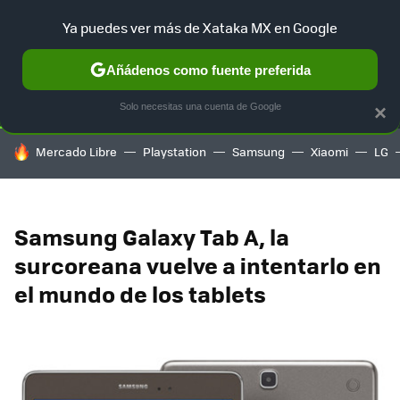
Ya puedes ver más de Xataka MX en Google
SELECCIÓN
GAMING
HOME
AUTO
TERRITORIO SAM
Añádenos como fuente preferida
Solo necesitas una cuenta de Google
×
HOY SE HABLA DE
Mercado Libre
Playstation
Samsung
Xiaomi
LG
Samsung Galaxy Tab A, la
surcoreana vuelve a intentarlo en
el mundo de los tablets