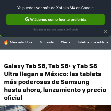
Ya puedes ver más de Xataka MX en Google
SELECCIÓN
GAMING
HOME
AUTO
TERRITORIO SAM
Añádenos como fuente preferida
Solo necesitas una cuenta de Google
×
HOY SE HABLA DE
Mercado Libre
Motorola
Oferta
Inteligencia Artificial
Galaxy Tab S8, Tab S8+ y Tab S8
Ultra llegan a México: las tablets
más poderosas de Samsung
hasta ahora, lanzamiento y precio
oficial