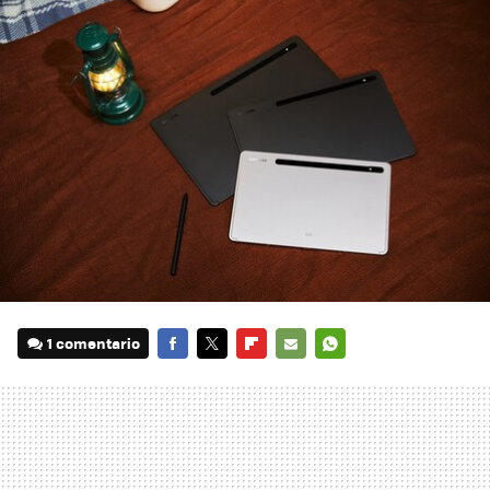
1 comentario
FACEBOOK
TWITTER
FLIPBOARD
E-
WHATSAPP
MAIL