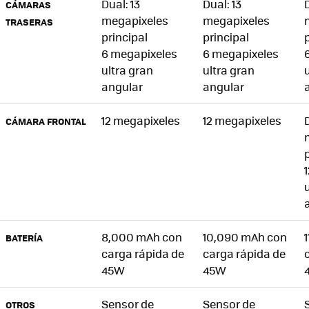
Dual: 13
Dual: 13
D
CÁMARAS
megapixeles
megapixeles
TRASERAS
principal
principal
6 megapixeles
6 megapixeles
ultra gran
ultra gran
angular
angular
12 megapixeles
12 megapixeles
D
CÁMARA FRONTAL
8,000 mAh con
10,090 mAh con
BATERÍA
carga rápida de
carga rápida de
45W
45W
Sensor de
Sensor de
OTROS