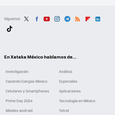
Síguenos
Twit
Fac
You
Inst
Tele
RSS
Flip
Link
ter
ebo
tub
agr
gra
boa
edI
Tikt
ok
e
am
m
rd
n
ok
En Xataka México hablamos de...
Investigación
Análisis
Cazando Gangas Mexico
Especiales
Celulares y Smartphones
Aplicaciones
Prime Day 2024
Tecnología en México
Móviles android
Telcel