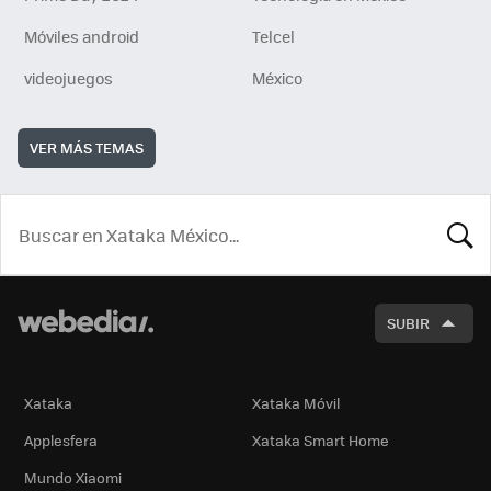
Móviles android
Telcel
videojuegos
México
VER MÁS TEMAS
BUSCA
SUBIR
Xataka
Xataka Móvil
Applesfera
Xataka Smart Home
Mundo Xiaomi