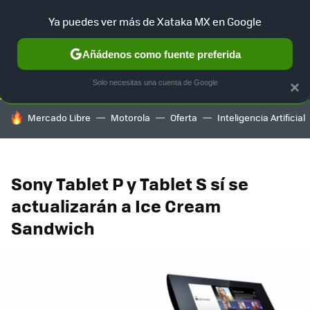
Ya puedes ver más de Xataka MX en Google
SELECCIÓN
GAMING
HOME
AUTO
TERRITORIO SAM
Añádenos como fuente preferida
Solo necesitas una cuenta de Google
×
HOY SE HABLA DE
Mercado Libre
Motorola
Oferta
Inteligencia Artificial
Sony Tablet P y Tablet S sí se
actualizarán a Ice Cream
Sandwich