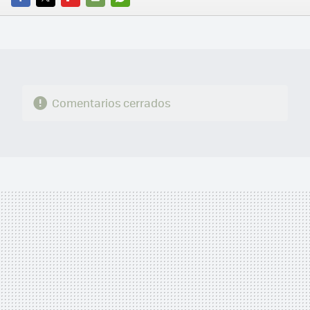
FACEBOOK
TWITTER
FLIPBOARD
E-
WHATSAPP
MAIL
Comentarios cerrados