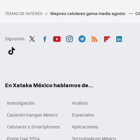
TEMAS DE INTERÉS
Mejores celulares gama media agosto
Có
Síguenos
Twit
Fac
You
Inst
Tele
RSS
Flip
Link
ter
ebo
tub
agr
gra
boa
edI
Tikt
ok
e
am
m
rd
n
ok
En Xataka México hablamos de...
Investigación
Análisis
Cazando Gangas Mexico
Especiales
Celulares y Smartphones
Aplicaciones
Prime Day 2024
Tecnología en México