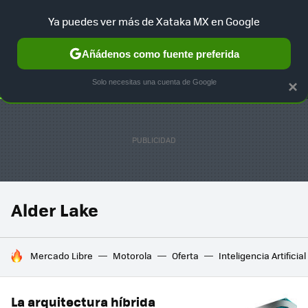
Ya puedes ver más de Xataka MX en Google
SELECCIÓN
GAMING
HOME
AUTO
TERRITORIO SAM
Añádenos como fuente preferida
Solo necesitas una cuenta de Google
×
Alder Lake
HOY SE HABLA DE
Mercado Libre
Motorola
Oferta
Inteligencia Artificial
La arquitectura híbrida