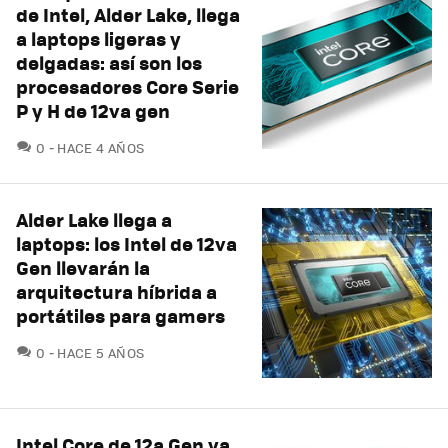
de Intel, Alder Lake, llega
a laptops ligeras y
delgadas: así son los
procesadores Core Serie
P y H de 12va gen
COMENTARIOS
0
HACE 4 AÑOS
Alder Lake llega a
laptops: los Intel de 12va
Gen llevarán la
arquitectura híbrida a
portátiles para gamers
COMENTARIOS
0
HACE 5 AÑOS
Intel Core de 12a Gen ya