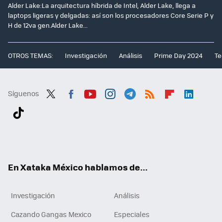
Alder Lake:La arquitectura híbrida de Intel, Alder Lake, llega a
laptops ligeras y delgadas: así son los procesadores Core Serie P y
H de 12va gen.Alder Lake...
OTROS TEMAS:
Investigación
Análisis
Prime Day 2024
Te
Síguenos
Twit
Fac
You
Inst
Tele
RSS
Flip
Link
ter
ebo
tub
agr
gra
boa
edI
Tikt
ok
e
am
m
rd
n
ok
En Xataka México hablamos de...
Investigación
Análisis
Cazando Gangas Mexico
Especiales