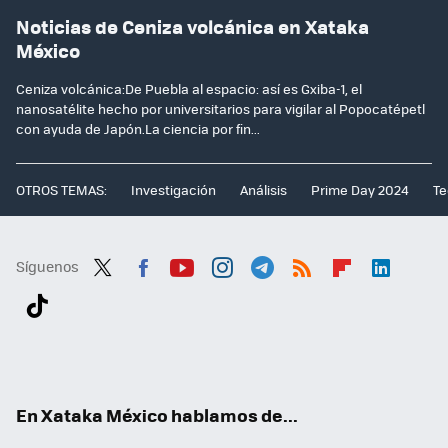
Noticias de Ceniza volcánica en Xataka
México
Ceniza volcánica:De Puebla al espacio: así es Gxiba-1, el
nanosatélite hecho por universitarios para vigilar al Popocatépetl
con ayuda de Japón.La ciencia por fin...
OTROS TEMAS:
Investigación
Análisis
Prime Day 2024
Te
Síguenos
Twit
Fac
You
Inst
Tele
RSS
Flip
Link
ter
ebo
tub
agr
gra
boa
edI
Tikt
ok
e
am
m
rd
n
ok
En Xataka México hablamos de...