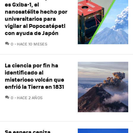
es Gxiba-1, el
nanosatélite hecho por
universitarios para
vigilar al Popocatépetl
con ayuda de Japón
COMENTARIOS
0
HACE 10 MESES
La ciencia por fin ha
identificado al
misterioso volcán que
enfrió la Tierra en 1831
COMENTARIOS
0
HACE 2 AÑOS
Se espera ceniza