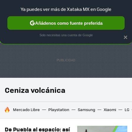
Ya puedes ver más de Xataka MX en Google
SELECCIÓN
GAMING
HOME
AUTO
TERRITORIO SAM
Añádenos como fuente preferida
Solo necesitas una cuenta de Google
×
Ceniza volcánica
HOY SE HABLA DE
Mercado Libre
Playstation
Samsung
Xiaomi
LG
De Puebla al espacio: así