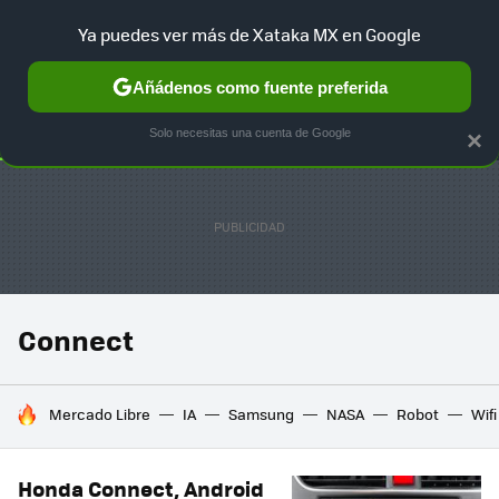
Ya puedes ver más de Xataka MX en Google
SELECCIÓN
GAMING
HOME
AUTO
TERRITORIO SAM
Añádenos como fuente preferida
Solo necesitas una cuenta de Google
×
Connect
HOY SE HABLA DE
Mercado Libre
IA
Samsung
NASA
Robot
Wifi
Honda Connect, Android