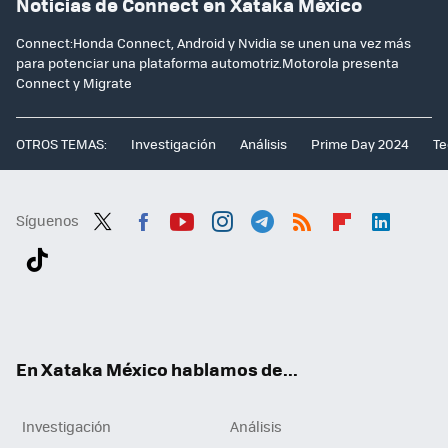
Noticias de Connect en Xataka México
Connect:Honda Connect, Android y Nvidia se unen una vez más
para potenciar una plataforma automotriz.Motorola presenta
Connect y Migrate
OTROS TEMAS:
Investigación
Análisis
Prime Day 2024
Te
Síguenos
Twit
Fac
You
Inst
Tele
RSS
Flip
Link
ter
ebo
tub
agr
gra
boa
edI
Tikt
ok
e
am
m
rd
n
ok
En Xataka México hablamos de...
Investigación
Análisis