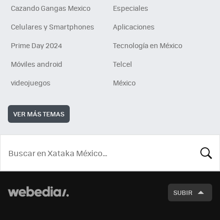
Cazando Gangas Mexico
Especiales
Celulares y Smartphones
Aplicaciones
Prime Day 2024
Tecnología en México
Móviles android
Telcel
videojuegos
México
VER MÁS TEMAS
BUSCA
SUBIR