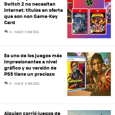
Switch 2 no necesitan
internet: títulos en oferta
que son non Game-Key
Card
COMENTARIOS
0
HACE 3 MESES
Es uno de los juegos más
impresionantes a nivel
gráfico y su versión de
PS5 tiene un preciazo
COMENTARIOS
0
HACE 4 MESES
Alguien corrió juegos de