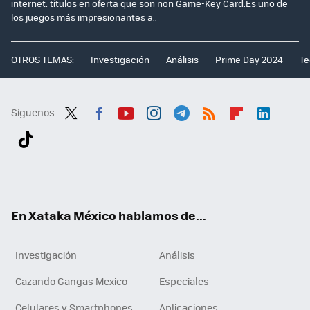
internet: títulos en oferta que son non Game-Key Card.Es uno de
los juegos más impresionantes a..
OTROS TEMAS:
Investigación
Análisis
Prime Day 2024
Te
Síguenos
Twit
Fac
You
Inst
Tele
RSS
Flip
Link
ter
ebo
tub
agr
gra
boa
edI
Tikt
ok
e
am
m
rd
n
ok
En Xataka México hablamos de...
Investigación
Análisis
Cazando Gangas Mexico
Especiales
Celulares y Smartphones
Aplicaciones