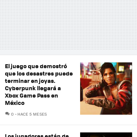
El juego que demostró
que los desastres puede
terminar en joyas.
Cyberpunk llegará a
Xbox Game Pass en
México
COMENTARIOS
0
HACE 5 MESES
Los jugadores están de