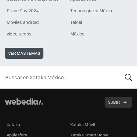
Prime Day 2024
Tecnología en México
Móviles android
Telcel
videojuegos
México
VER MÁS TEMAS
BUSCA
SUBIR
Xataka
Xataka Móvil
Applesfera
Xataka Smart Home