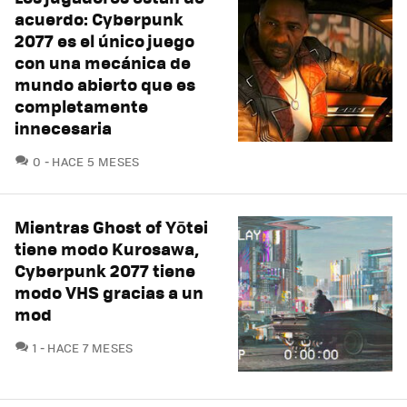
acuerdo: Cyberpunk
2077 es el único juego
con una mecánica de
mundo abierto que es
completamente
innecesaria
COMENTARIOS
0
HACE 5 MESES
Mientras Ghost of Yōtei
tiene modo Kurosawa,
Cyberpunk 2077 tiene
modo VHS gracias a un
mod
COMENTARIOS
1
HACE 7 MESES