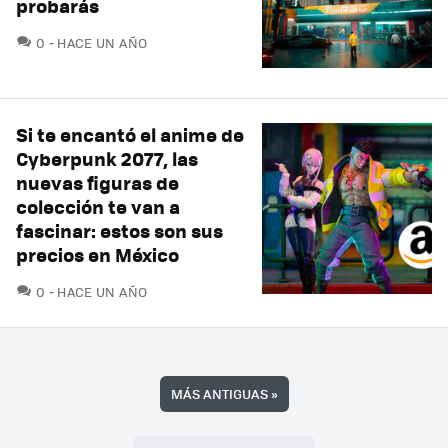
probarás
COMENTARIOS
0
HACE UN AÑO
Si te encantó el anime de
Cyberpunk 2077, las
nuevas figuras de
colección te van a
fascinar: estos son sus
precios en México
COMENTARIOS
0
HACE UN AÑO
MÁS ANTIGUAS
»