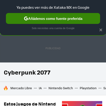
Ya puedes ver más de Xataka MX en Google
SELECCIÓN
GAMING
HOME
AUTO
TERRITORIO SAM
Añádenos como fuente preferida
Solo necesitas una cuenta de Google
×
Cyberpunk 2077
HOY SE HABLA DE
Mercado Libre
IA
Nintendo Switch
Playstation
S
Estos juegos de Nintend