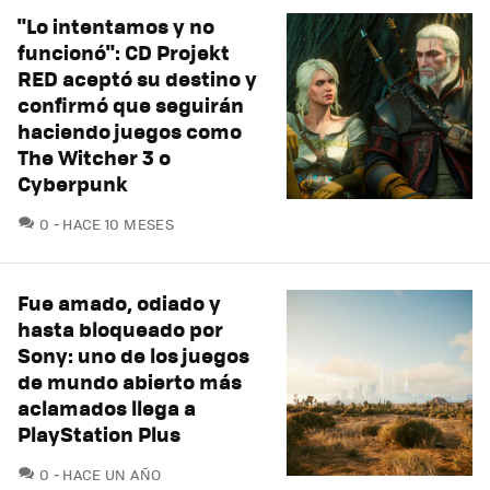
"Lo intentamos y no
funcionó": CD Projekt
RED aceptó su destino y
confirmó que seguirán
haciendo juegos como
The Witcher 3 o
Cyberpunk
COMENTARIOS
0
HACE 10 MESES
Fue amado, odiado y
hasta bloqueado por
Sony: uno de los juegos
de mundo abierto más
aclamados llega a
PlayStation Plus
COMENTARIOS
0
HACE UN AÑO