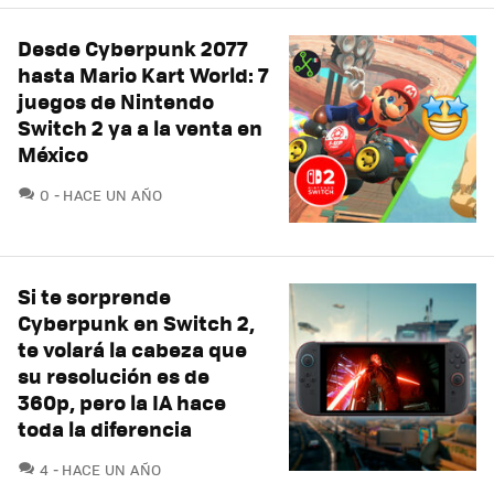
Desde Cyberpunk 2077
hasta Mario Kart World: 7
juegos de Nintendo
Switch 2 ya a la venta en
México
COMENTARIOS
0
HACE UN AÑO
Si te sorprende
Cyberpunk en Switch 2,
te volará la cabeza que
su resolución es de
360p, pero la IA hace
toda la diferencia
COMENTARIOS
4
HACE UN AÑO