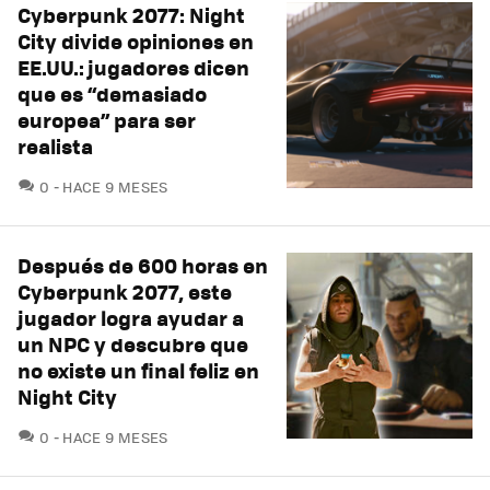
Cyberpunk 2077: Night
City divide opiniones en
EE.UU.: jugadores dicen
que es “demasiado
europea” para ser
realista
COMENTARIOS
0
HACE 9 MESES
Después de 600 horas en
Cyberpunk 2077, este
jugador logra ayudar a
un NPC y descubre que
no existe un final feliz en
Night City
COMENTARIOS
0
HACE 9 MESES