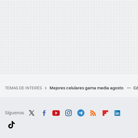
TEMAS DE INTERÉS
Mejores celulares gama media agosto
Có
Síguenos
Twit
Fac
You
Inst
Tele
RSS
Flip
Link
ter
ebo
tub
agr
gra
boa
edI
Tikt