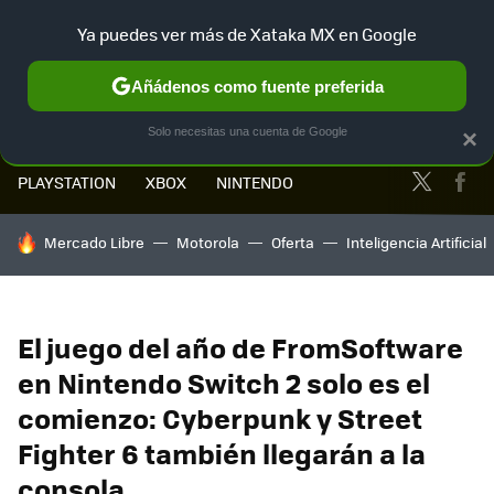
Ya puedes ver más de Xataka MX en Google
MENÚ
NUEVO
Añádenos como fuente preferida
Solo necesitas una cuenta de Google
×
Twitter
Fa
PLAYSTATION
XBOX
NINTENDO
HOY SE HABLA DE
Mercado Libre
Motorola
Oferta
Inteligencia Artificial
El juego del año de FromSoftware
en Nintendo Switch 2 solo es el
comienzo: Cyberpunk y Street
Fighter 6 también llegarán a la
consola