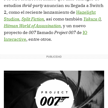
estudios
thrid-party
anuncian su llegada a Switch
2, como el reciente lanzamiento de
Hazelight
Studios
,
Split Fiction
,
así como también
Yakuza 0
,
Hitman World of Assassination
, y un nuevo
proyecto de
007
llamado
Project 007
de
IO
Interactive
, entre otros.