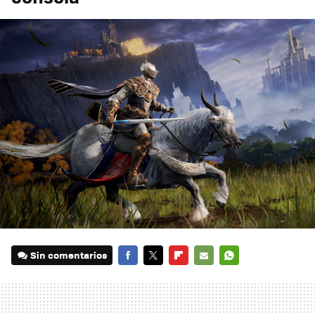
Sin comentarios
FACEBOOK
TWITTER
FLIPBOARD
E-
WHATSAPP
MAIL