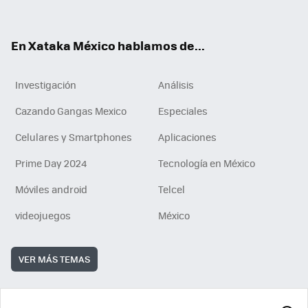
ok
e
am
m
rd
n
ok
En Xataka México hablamos de...
Investigación
Análisis
Cazando Gangas Mexico
Especiales
Celulares y Smartphones
Aplicaciones
Prime Day 2024
Tecnología en México
Móviles android
Telcel
videojuegos
México
VER MÁS TEMAS