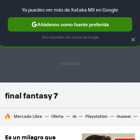
Ya puedes ver más de Xataka MX en Google
MENÚ
NUEVO
Añádenos como fuente preferida
SELECCIÓN
GAMING
HOME
AUTO
TERRITORIO SAM
Solo necesitas una cuenta de Google
×
final fantasy 7
HOY SE HABLA DE
Mercado Libre
Oferta
IA
Playstation
Huawei
Es un milagro que