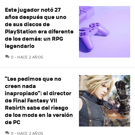
Este jugador notó 27
años después que uno
de sus discos de
PlayStation era diferente
de los demás: un RPG
legendario
COMENTARIOS
0
HACE 2 AÑOS
"Les pedimos que no
creen nada
inapropiado": el director
de Final Fantasy VII
Rebirth sabe del riesgo
de los mods en la versión
de PC
COMENTARIOS
0
HACE 2 AÑOS