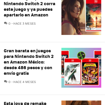
Nintendo Switch 2 corra
este juego y ya puedes
apartarlo en Amazon
COMENTARIOS
0
HACE 3 MESES
Gran barata en juegos
para Nintendo Switch 2
en Amazon México:
desde 486 pesos y con
envío gratis
COMENTARIOS
0
HACE 4 MESES
Esta joya de remake