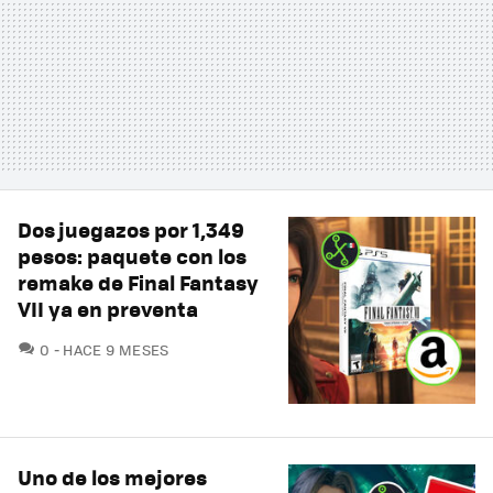
Dos juegazos por 1,349
pesos: paquete con los
remake de Final Fantasy
VII ya en preventa
COMENTARIOS
0
HACE 9 MESES
Uno de los mejores