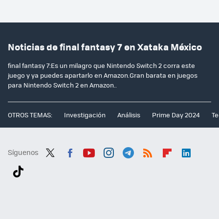
Noticias de final fantasy 7 en Xataka México
final fantasy 7:Es un milagro que Nintendo Switch 2 corra este
juego y ya puedes apartarlo en Amazon.Gran barata en juegos
para Nintendo Switch 2 en Amazon..
OTROS TEMAS:
Investigación
Análisis
Prime Day 2024
Te
Síguenos
Twit
Fac
You
Inst
Tele
RSS
Flip
Link
ter
ebo
tub
agr
gra
boa
edI
Tikt
ok
e
am
m
rd
n
ok