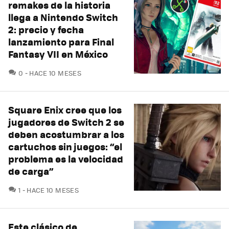
remakes de la historia
llega a Nintendo Switch
2: precio y fecha
lanzamiento para Final
Fantasy VII en México
COMENTARIOS
0
HACE 10 MESES
Square Enix cree que los
jugadores de Switch 2 se
deben acostumbrar a los
cartuchos sin juegos: “el
problema es la velocidad
de carga”
COMENTARIOS
1
HACE 10 MESES
Este clásico de