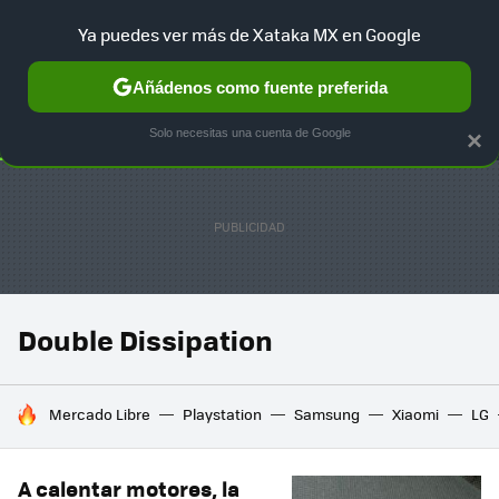
Ya puedes ver más de Xataka MX en Google
SELECCIÓN
GAMING
HOME
AUTO
TERRITORIO SAM
Añádenos como fuente preferida
Solo necesitas una cuenta de Google
×
Double Dissipation
HOY SE HABLA DE
Mercado Libre
Playstation
Samsung
Xiaomi
LG
A calentar motores, la