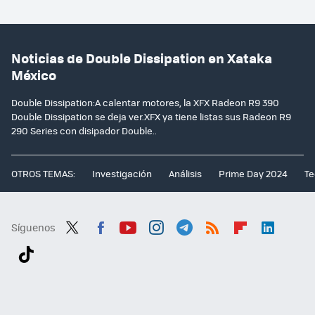
Noticias de Double Dissipation en Xataka
México
Double Dissipation:A calentar motores, la XFX Radeon R9 390
Double Dissipation se deja ver.XFX ya tiene listas sus Radeon R9
290 Series con disipador Double..
OTROS TEMAS:
Investigación
Análisis
Prime Day 2024
Te
Síguenos
Twit
Fac
You
Inst
Tele
RSS
Flip
Link
ter
ebo
tub
agr
gra
boa
edI
Tikt
ok
e
am
m
rd
n
ok