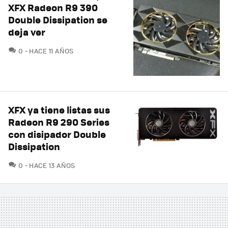
XFX Radeon R9 390
Double Dissipation se
deja ver
COMENTARIOS
0
HACE 11 AÑOS
XFX ya tiene listas sus
Radeon R9 290 Series
con disipador Double
Dissipation
COMENTARIOS
0
HACE 13 AÑOS