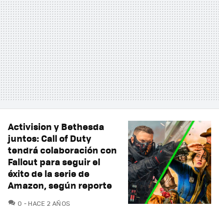
Activision y Bethesda
juntos: Call of Duty
tendrá colaboración con
Fallout para seguir el
éxito de la serie de
Amazon, según reporte
COMENTARIOS
0
HACE 2 AÑOS