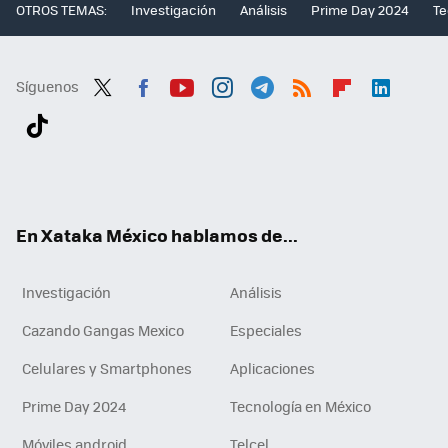
OTROS TEMAS:
Investigación
Análisis
Prime Day 2024
Te
Síguenos
Twit
Fac
You
Inst
Tele
RSS
Flip
Link
ter
ebo
tub
agr
gra
boa
edI
Tikt
ok
e
am
m
rd
n
ok
En Xataka México hablamos de...
Investigación
Análisis
Cazando Gangas Mexico
Especiales
Celulares y Smartphones
Aplicaciones
Prime Day 2024
Tecnología en México
Móviles android
Telcel