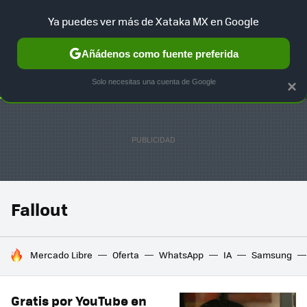
Ya puedes ver más de Xataka MX en Google
SELECCIÓN
GAMING
HOME
AUTO
TERRITORIO SAM
Añádenos como fuente preferida
Solo necesitas una cuenta de Google
×
Fallout
HOY SE HABLA DE
Mercado Libre
Oferta
WhatsApp
IA
Samsung
Gratis por YouTube en