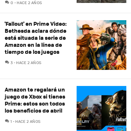
COMENTARIOS
0
HACE 2 AÑOS
'Fallout' en Prime Video:
Bethesda aclara dónde
está situada la serie de
Amazon en la línea de
tiempo de los juegos
COMENTARIOS
3
HACE 2 AÑOS
Amazon te regalará un
juego de Xbox si tienes
Prime: estos son todos
los beneficios de abril
COMENTARIOS
1
HACE 2 AÑOS