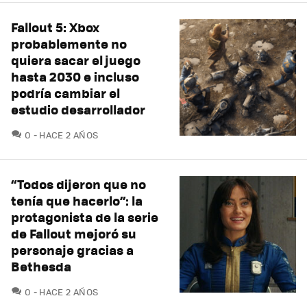
Fallout 5: Xbox
probablemente no
quiera sacar el juego
hasta 2030 e incluso
podría cambiar el
estudio desarrollador
COMENTARIOS
0
HACE 2 AÑOS
“Todos dijeron que no
tenía que hacerlo”: la
protagonista de la serie
de Fallout mejoró su
personaje gracias a
Bethesda
COMENTARIOS
0
HACE 2 AÑOS