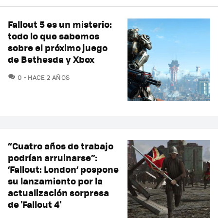
Fallout 5 es un misterio:
todo lo que sabemos
sobre el próximo juego
de Bethesda y Xbox
COMENTARIOS
0
HACE 2 AÑOS
“Cuatro años de trabajo
podrían arruinarse”:
‘Fallout: London’ pospone
su lanzamiento por la
actualización sorpresa
de 'Fallout 4'