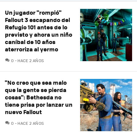
Un jugador "rompió"
Fallout 3 escapando del
Refugio 101 antes de lo
previsto y ahora un niño
caníbal de 10 años
aterroriza al yermo
COMENTARIOS
0
HACE 2 AÑOS
"No creo que sea malo
que la gente se pierda
cosas": Bethesda no
tiene prisa por lanzar un
nuevo Fallout
COMENTARIOS
0
HACE 2 AÑOS