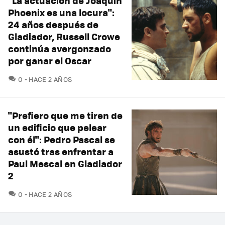
"La actuación de Joaquin
Phoenix es una locura":
24 años después de
Gladiador, Russell Crowe
continúa avergonzado
por ganar el Oscar
COMENTARIOS
0
HACE 2 AÑOS
"Prefiero que me tiren de
un edificio que pelear
con él": Pedro Pascal se
asustó tras enfrentar a
Paul Mescal en Gladiador
2
COMENTARIOS
0
HACE 2 AÑOS