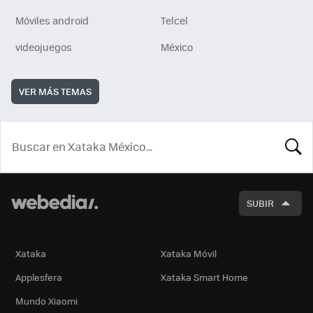
Móviles android
Telcel
videojuegos
México
VER MÁS TEMAS
BUSCA
SUBIR
Xataka
Xataka Móvil
Applesfera
Xataka Smart Home
Mundo Xiaomi