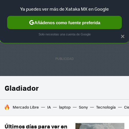
Ya puedes ver más de Xataka MX en Google
SELECCIÓN
GAMING
HOME
AUTO
TERRITORIO SAM
Añádenos como fuente preferida
Solo necesitas una cuenta de Google
×
Gladiador
HOY SE HABLA DE
Mercado Libre
IA
laptop
Sony
Tecnología
Ci
Últimos días para ver en