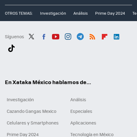
OTROS TEMAS:
Investigación
Análisis
Prime Day 2024
Te
Síguenos
Twit
Fac
You
Inst
Tele
RSS
Flip
Link
ter
ebo
tub
agr
gra
boa
edI
Tikt
ok
e
am
m
rd
n
ok
En Xataka México hablamos de...
Investigación
Análisis
Cazando Gangas Mexico
Especiales
Celulares y Smartphones
Aplicaciones
Prime Day 2024
Tecnología en México