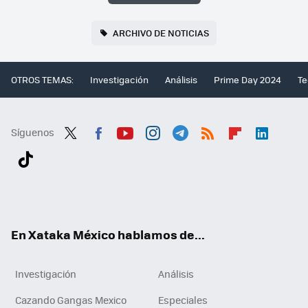
ARCHIVO DE NOTICIAS
OTROS TEMAS:
Investigación
Análisis
Prime Day 2024
Te
Síguenos
Twit
Fac
You
Inst
Tele
RSS
Flip
Link
ter
ebo
tub
agr
gra
boa
edI
Tikt
ok
e
am
m
rd
n
ok
En Xataka México hablamos de...
Investigación
Análisis
Cazando Gangas Mexico
Especiales