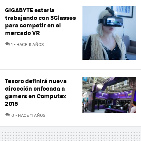
GIGABYTE estaría
trabajando con 3Glasses
para competir en el
mercado VR
COMENTARIOS
1
HACE 11 AÑOS
Tesoro definirá nueva
dirección enfocada a
gamers en Computex
2015
COMENTARIOS
0
HACE 11 AÑOS