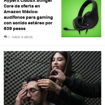
HyperX CloudX Stinger
Core de oferta en
Amazon México:
audífonos para gaming
con sonido estéreo por
639 pesos
COMENTARIOS
1
HACE 6 AÑOS