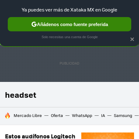
Ya puedes ver más de Xataka MX en Google
SELECCIÓN
GAMING
HOME
AUTO
TERRITORIO SAM
Añádenos como fuente preferida
Solo necesitas una cuenta de Google
×
headset
HOY SE HABLA DE
Mercado Libre
Oferta
WhatsApp
IA
Samsung
Estos audífonos Logitech