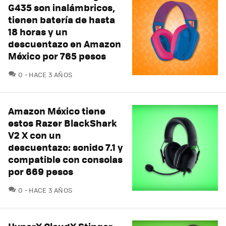
G435 son inalámbricos,
tienen batería de hasta
18 horas y un
descuentazo en Amazon
México por 765 pesos
COMENTARIOS
0
HACE 3 AÑOS
Amazon México tiene
estos Razer BlackShark
V2 X con un
descuentazo: sonido 7.1 y
compatible con consolas
por 669 pesos
COMENTARIOS
0
HACE 3 AÑOS