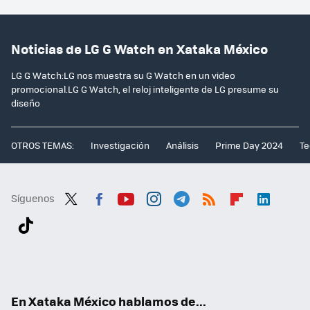
Noticias de LG G Watch en Xataka México
LG G Watch:LG nos muestra su G Watch en un video
promocional.LG G Watch, el reloj inteligente de LG presume su
diseño
OTROS TEMAS:
Investigación
Análisis
Prime Day 2024
Te
Síguenos
Twit
Fac
You
Inst
Tele
RSS
Flip
Link
ter
ebo
tub
agr
gra
boa
edI
Tikt
ok
e
am
m
rd
n
ok
En Xataka México hablamos de...