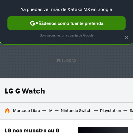
Ya puedes ver más de Xataka MX en Google
SELECCIÓN
GAMING
HOME
AUTO
TERRITORIO SAM
Añádenos como fuente preferida
Solo necesitas una cuenta de Google
×
LG G Watch
HOY SE HABLA DE
Mercado Libre
IA
Nintendo Switch
Playstation
S
LG nos muestra su G