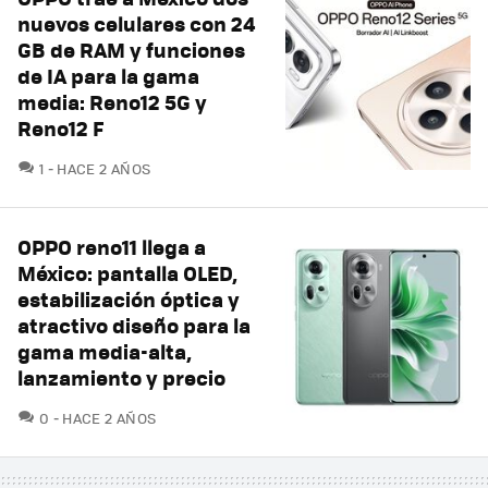
nuevos celulares con 24
GB de RAM y funciones
de IA para la gama
media: Reno12 5G y
Reno12 F
COMENTARIOS
1
HACE 2 AÑOS
OPPO reno11 llega a
México: pantalla OLED,
estabilización óptica y
atractivo diseño para la
gama media-alta,
lanzamiento y precio
COMENTARIOS
0
HACE 2 AÑOS