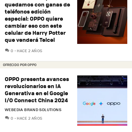
quedamos con ganas de
teléfonos edición
especial: OPPO quiere
cambiar eso con este
celular de Harry Potter
que venderá Telcel
COMENTARIOS
0
HACE 2 AÑOS
OFRECIDO POR OPPO
OPPO presenta avances
revolucionarios en IA
Generativa en el Google
I/O Connect China 2024
WEBEDIA BRAND SOLUTIONS
COMENTARIOS
0
HACE 2 AÑOS