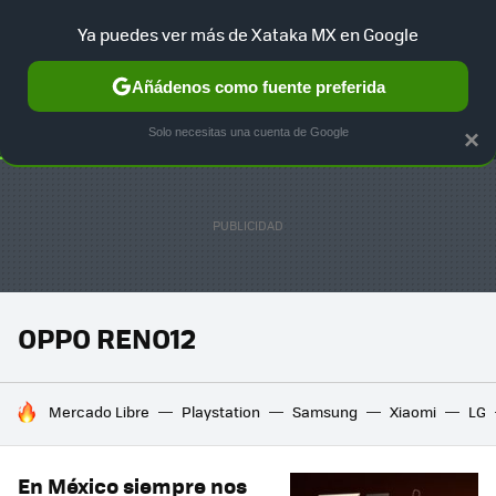
Ya puedes ver más de Xataka MX en Google
SELECCIÓN
GAMING
HOME
AUTO
TERRITORIO SAM
Añádenos como fuente preferida
Solo necesitas una cuenta de Google
×
OPPO RENO12
HOY SE HABLA DE
Mercado Libre
Playstation
Samsung
Xiaomi
LG
En México siempre nos