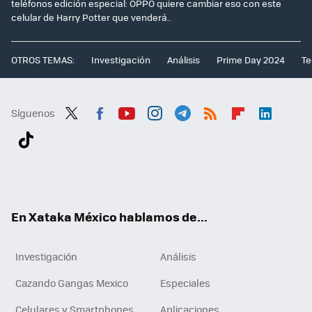
teléfonos edición especial: OPPO quiere cambiar eso con este
celular de Harry Potter que venderá..
OTROS TEMAS:
Investigación
Análisis
Prime Day 2024
Te
Síguenos
Twit
Fac
You
Inst
Tele
RSS
Flip
Link
ter
ebo
tub
agr
gra
boa
edI
Tikt
ok
e
am
m
rd
n
ok
En Xataka México hablamos de...
Investigación
Análisis
Cazando Gangas Mexico
Especiales
Celulares y Smartphones
Aplicaciones