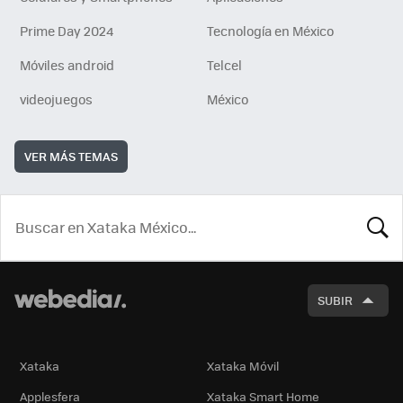
Prime Day 2024
Tecnología en México
Móviles android
Telcel
videojuegos
México
VER MÁS TEMAS
BUSCA
SUBIR
Xataka
Xataka Móvil
Applesfera
Xataka Smart Home