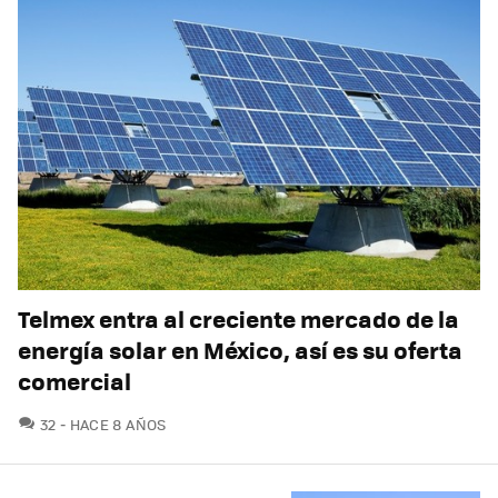
Telmex entra al creciente mercado de la
energía solar en México, así es su oferta
comercial
COMENTARIOS
32
HACE 8 AÑOS