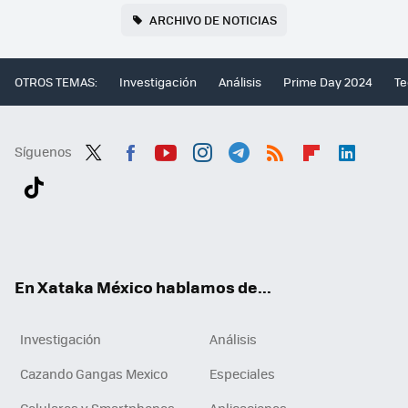
ARCHIVO DE NOTICIAS
OTROS TEMAS:
Investigación
Análisis
Prime Day 2024
Te
Síguenos
Twit
Fac
You
Inst
Tele
RSS
Flip
Link
ter
ebo
tub
agr
gra
boa
edI
Tikt
ok
e
am
m
rd
n
ok
En Xataka México hablamos de...
Investigación
Análisis
Cazando Gangas Mexico
Especiales