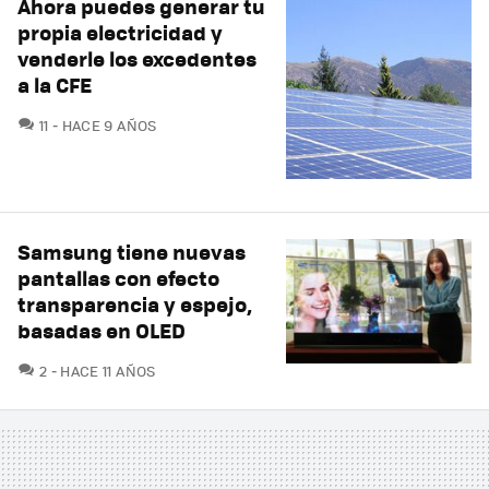
Ahora puedes generar tu
propia electricidad y
venderle los excedentes
a la CFE
COMENTARIOS
11
HACE 9 AÑOS
Samsung tiene nuevas
pantallas con efecto
transparencia y espejo,
basadas en OLED
COMENTARIOS
2
HACE 11 AÑOS