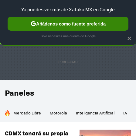
Ya puedes ver más de Xataka MX en Google
SELECCIÓN
GAMING
HOME
AUTO
TERRITORIO SAM
Añádenos como fuente preferida
Solo necesitas una cuenta de Google
×
Paneles
HOY SE HABLA DE
Mercado Libre
Motorola
Inteligencia Artificial
IA
CDMX tendrá su propia