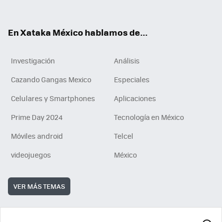
ok
e
am
m
rd
n
ok
En Xataka México hablamos de...
Investigación
Análisis
Cazando Gangas Mexico
Especiales
Celulares y Smartphones
Aplicaciones
Prime Day 2024
Tecnología en México
Móviles android
Telcel
videojuegos
México
VER MÁS TEMAS