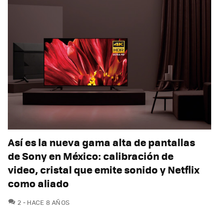
Así es la nueva gama alta de pantallas
de Sony en México: calibración de
video, cristal que emite sonido y Netflix
como aliado
COMENTARIOS
2
HACE 8 AÑOS