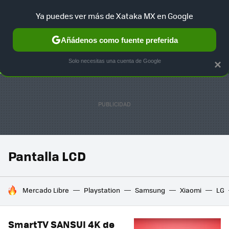
Ya puedes ver más de Xataka MX en Google
SELECCIÓN
GAMING
HOME
AUTO
TERRITORIO SAM
Añádenos como fuente preferida
Solo necesitas una cuenta de Google
×
Pantalla LCD
HOY SE HABLA DE
Mercado Libre
Playstation
Samsung
Xiaomi
LG
SmartTV SANSUI 4K de