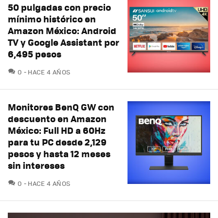
50 pulgadas con precio
mínimo histórico en
Amazon México: Android
TV y Google Assistant por
6,495 pesos
COMENTARIOS
0
HACE 4 AÑOS
Monitores BenQ GW con
descuento en Amazon
México: Full HD a 60Hz
para tu PC desde 2,129
pesos y hasta 12 meses
sin intereses
COMENTARIOS
0
HACE 4 AÑOS