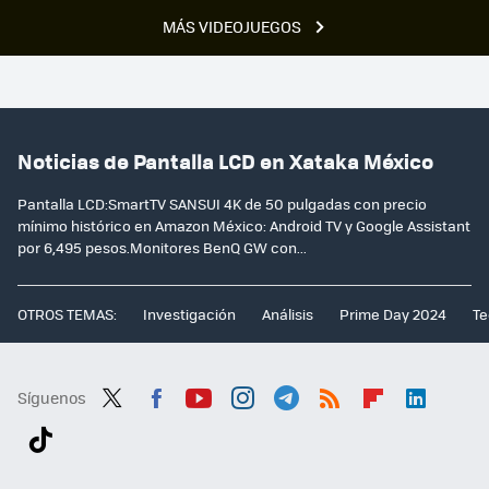
MÁS VIDEOJUEGOS
Noticias de Pantalla LCD en Xataka México
Pantalla LCD:SmartTV SANSUI 4K de 50 pulgadas con precio
mínimo histórico en Amazon México: Android TV y Google Assistant
por 6,495 pesos.Monitores BenQ GW con...
OTROS TEMAS:
Investigación
Análisis
Prime Day 2024
Te
Síguenos
Twit
Fac
You
Inst
Tele
RSS
Flip
Link
ter
ebo
tub
agr
gra
boa
edI
Tikt