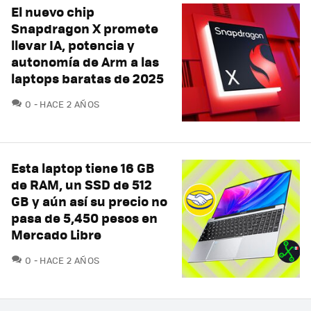
El nuevo chip
Snapdragon X promete
llevar IA, potencia y
autonomía de Arm a las
laptops baratas de 2025
COMENTARIOS
0
HACE 2 AÑOS
Esta laptop tiene 16 GB
de RAM, un SSD de 512
GB y aún así su precio no
pasa de 5,450 pesos en
Mercado Libre
COMENTARIOS
0
HACE 2 AÑOS