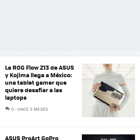
La ROG Flow Z13 de ASUS
y Kojima llega a México:
una tablet gamer que
quiere desafiar a las
laptops
COMENTARIOS
0
HACE 5 MESES
ASUS ProArt GoPro