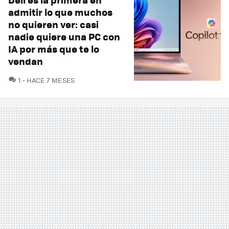
admitir lo que muchos
no quieren ver: casi
nadie quiere una PC con
IA por más que te lo
vendan
COMENTARIOS
1
HACE 7 MESES