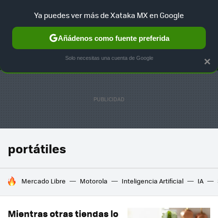
Ya puedes ver más de Xataka MX en Google
MENÚ
NUEVO
Añádenos como fuente preferida
SELECCIÓN
GAMING
HOME
AUTO
TERRITORIO SAM
Solo necesitas una cuenta de Google
×
portátiles
HOY SE HABLA DE
Mercado Libre
Motorola
Inteligencia Artificial
IA
Mientras otras tiendas lo