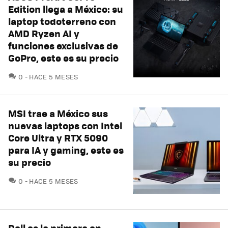
Edition llega a México: su
laptop todoterreno con
AMD Ryzen AI y
funciones exclusivas de
GoPro, este es su precio
COMENTARIOS
0
HACE 5 MESES
MSI trae a México sus
nuevas laptops con Intel
Core Ultra y RTX 5090
para IA y gaming, este es
su precio
COMENTARIOS
0
HACE 5 MESES
Dell es la primera en