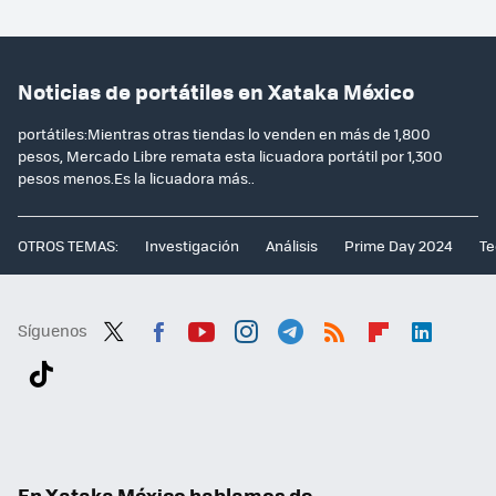
Noticias de portátiles en Xataka México
portátiles:Mientras otras tiendas lo venden en más de 1,800
pesos, Mercado Libre remata esta licuadora portátil por 1,300
pesos menos.Es la licuadora más..
OTROS TEMAS:
Investigación
Análisis
Prime Day 2024
Te
Síguenos
Twit
Fac
You
Inst
Tele
RSS
Flip
Link
ter
ebo
tub
agr
gra
boa
edI
Tikt
ok
e
am
m
rd
n
ok
En Xataka México hablamos de...