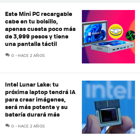
Este Mini PC recargable
cabe en tu bolsillo,
apenas cuesta poco más
de 3,999 pesos y tiene
una pantalla táctil
COMENTARIOS
0
HACE 2 AÑOS
Intel Lunar Lake: tu
próxima laptop tendrá IA
para crear imágenes,
será más potente y su
batería durará más
COMENTARIOS
0
HACE 2 AÑOS