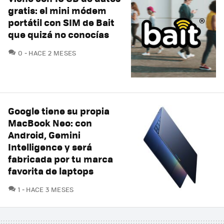
gratis: el mini módem
portátil con SIM de Bait
que quizá no conocías
COMENTARIOS
0
HACE 2 MESES
Google tiene su propia
MacBook Neo: con
Android, Gemini
Intelligence y será
fabricada por tu marca
favorita de laptops
COMENTARIOS
1
HACE 3 MESES