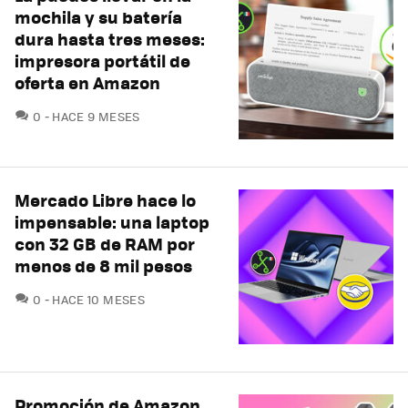
mochila y su batería
dura hasta tres meses:
impresora portátil de
oferta en Amazon
COMENTARIOS
0
HACE 9 MESES
Mercado Libre hace lo
impensable: una laptop
con 32 GB de RAM por
menos de 8 mil pesos
COMENTARIOS
0
HACE 10 MESES
Promoción de Amazon