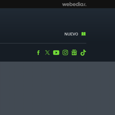
NUEVO
Facebook
Twitter
Youtube
Instagram
googlenews
Tiktok