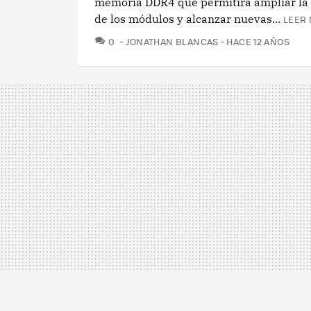
memoria DDR4 que permitirá ampliar la
de los módulos y alcanzar nuevas...
LEER 
COMENTARIOS
0
JONATHAN BLANCAS
HACE 12 AÑOS