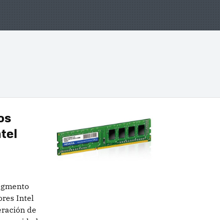
3
os
tel
segmento
ores Intel
eración de