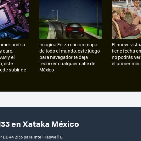
amer podría
Imagina Forza con un mapa
El nuevo vista
s caro:
de todo el mundo: este juego
tiene fecha e
AM y el
para navegador te deja
no podrás ver
, este
recorrer cualquier calle de
el primer min
de subir de
México
133 en Xataka México
 DDR4 2133 para Intel Haswell-E