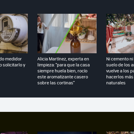
do medidor
Alicia Martínez, experta en
Ni cemento ni 
 solicitarlo y
limpieza: "para que la casa
suelo de los 
siempre huela bien, rocío
vuelve a los p
este aromatizante casero
hacerlos más 
sobre las cortinas"
naturales