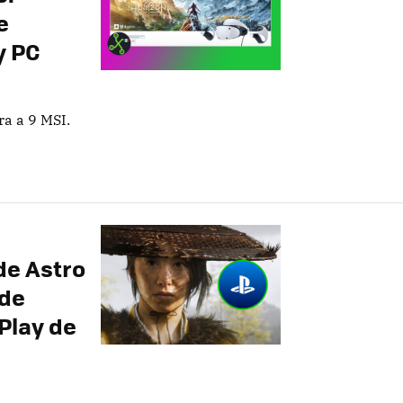
e
y PC
a a 9 MSI.
de Astro
 de
 Play de