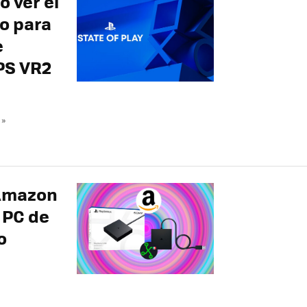
 ver el
co para
e
 PS VR2
 »
 Amazon
 PC de
o