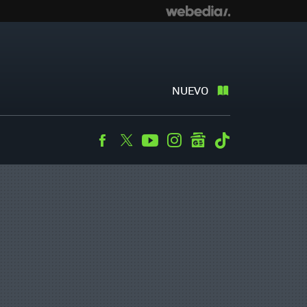
NUEVO
Facebook
Twitter
Youtube
Instagram
googlenews
Tiktok