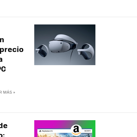
en
 precio
a
PC
R MÁS »
de
o: