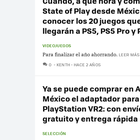
Cuándo, a qué hora y cómo
State of Play desde Méxi
conocer los 20 juegos qu
llegarán a PS5, PS5 Pro y
VIDEOJUEGOS
Para finalizar el año ahorrando.
LEER MÁS
COMENTARIOS
0
KENTH
HACE 2 AÑOS
Ya se puede comprar en
México el adaptador para
PlayStation VR2: con enví
gratuito y entrega rápida
SELECCIÓN