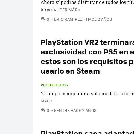
Ahora sí podrás disfrutar de todos los tít
Steam.
LEER MÁS »
COMENTARIOS
0
ERIC RAMIREZ
HACE 2 AÑOS
PlayStation VR2 terminará
exclusividad con PS5 en 
estos son los requisitos 
usarlo en Steam
VIDEOJUEGOS
Ya tengo la app ahora solo me faltan los 
MÁS »
COMENTARIOS
0
KENTH
HACE 2 AÑOS
PlayStation saca adapta