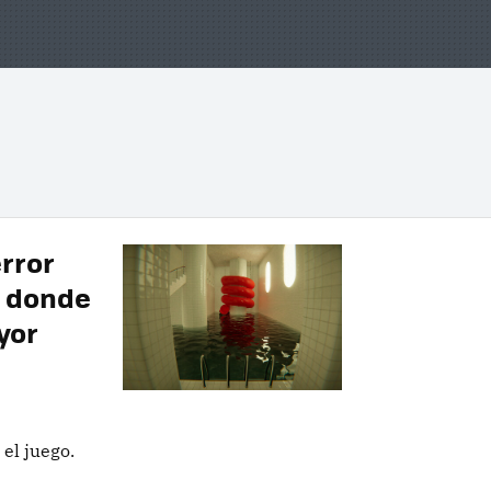
error
s donde
yor
el juego.