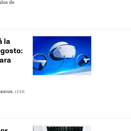
ulos de
 la
agosto:
para
cascos.
LEER
dor