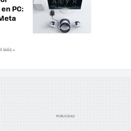
2 en PC:
 Meta
R MÁS »