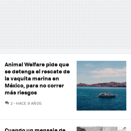
Animal Welfare pide que
se detenga el rescate de
la vaquita marina en
México, para no correr
más riesgos
COMENTARIOS
2
HACE 9 AÑOS
Cuando un mensaje de