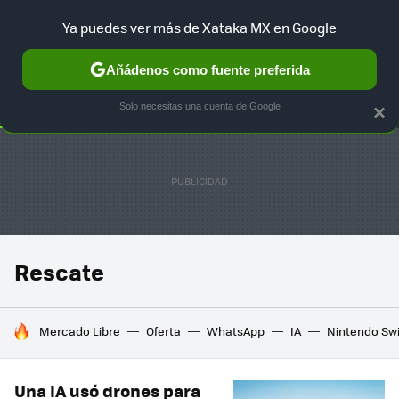
Ya puedes ver más de Xataka MX en Google
SELECCIÓN
GAMING
HOME
AUTO
TERRITORIO SAM
Añádenos como fuente preferida
Solo necesitas una cuenta de Google
×
Rescate
HOY SE HABLA DE
Mercado Libre
Oferta
WhatsApp
IA
Nintendo Sw
Una IA usó drones para