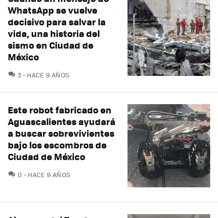
WhatsApp se vuelve
decisivo para salvar la
vida, una historia del
sismo en Ciudad de
México
COMENTARIOS
3
HACE 9 AÑOS
Este robot fabricado en
Aguascalientes ayudará
a buscar sobrevivientes
bajo los escombros de
Ciudad de México
COMENTARIOS
0
HACE 9 AÑOS