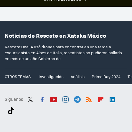
Noticias de Rescate en Xataka México
Rescate:Una IA usó drones para encontrar en una tarde a
excursionista en Alpes de Italia, rescatistas no pudieron hallarlo
en más de un año.Gobierno de..
OTROS TEMAS:
Investigación
Análisis
Prime Day 2024
Te
Síguenos
Twit
Fac
You
Inst
Tele
RSS
Flip
Link
ter
ebo
tub
agr
gra
boa
edI
Tikt
ok
e
am
m
rd
n
ok