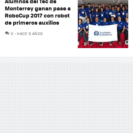
Alumnos del Tec de
Monterrey ganan pase a
RoboCup 2017 con robot
de primeros auxilios
COMENTARIOS
0
HACE 9 AÑOS