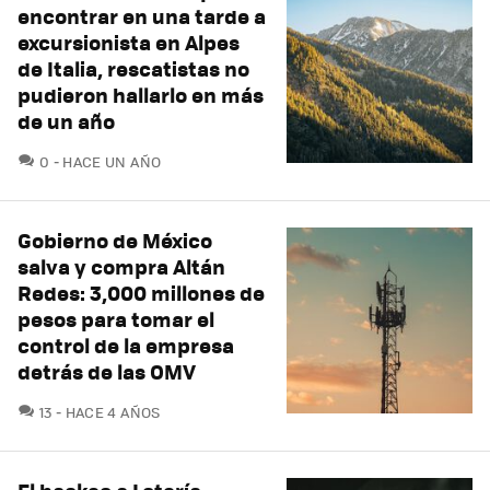
encontrar en una tarde a
excursionista en Alpes
de Italia, rescatistas no
pudieron hallarlo en más
de un año
COMENTARIOS
0
HACE UN AÑO
Gobierno de México
salva y compra Altán
Redes: 3,000 millones de
pesos para tomar el
control de la empresa
detrás de las OMV
COMENTARIOS
13
HACE 4 AÑOS