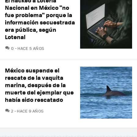
El hackeo a Lotería
Nacional en México "no
fue problema" porque la
información secuestrada
era pública, según
Lotenal
COMENTARIOS
0
HACE 5 AÑOS
México suspende el
rescate de la vaquita
marina, después de la
muerte del ejemplar que
había sido rescatado
COMENTARIOS
2
HACE 9 AÑOS