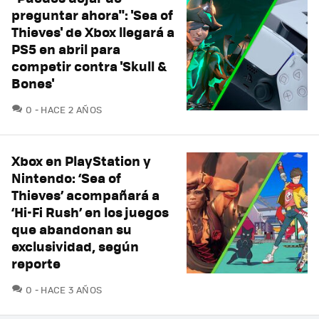
preguntar ahora": 'Sea of
Thieves' de Xbox llegará a
PS5 en abril para
competir contra 'Skull &
Bones'
COMENTARIOS
0
HACE 2 AÑOS
Xbox en PlayStation y
Nintendo: ‘Sea of
Thieves’ acompañará a
‘Hi-Fi Rush’ en los juegos
que abandonan su
exclusividad, según
reporte
COMENTARIOS
0
HACE 3 AÑOS