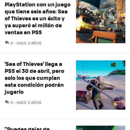
PlayStation con un juego
que tiene seis años: Sea
of Thieves es un éxito y
ya superó el millón de
ventas en PS5
COMENTARIOS
0
HACE 2 AÑOS
'Sea of Thieves' llega a
PS5 el 30 de abril, pero
solo los que cumplan
esta condición podrán
jugarlo
COMENTARIOS
0
HACE 2 AÑOS
"Puedes dejar de