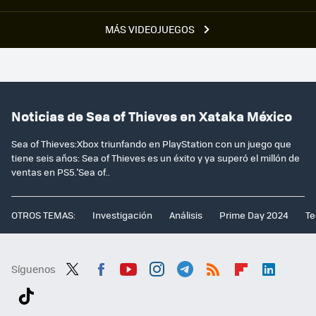
MÁS VIDEOJUEGOS
Noticias de Sea of Thieves en Xataka México
Sea of Thieves:Xbox triunfando en PlayStation con un juego que
tiene seis años: Sea of Thieves es un éxito y ya superó el millón de
ventas en PS5.'Sea of..
OTROS TEMAS:
Investigación
Análisis
Prime Day 2024
Te
Síguenos
Twit
Fac
You
Inst
Tele
RSS
Flip
Link
ter
ebo
tub
agr
gra
boa
edI