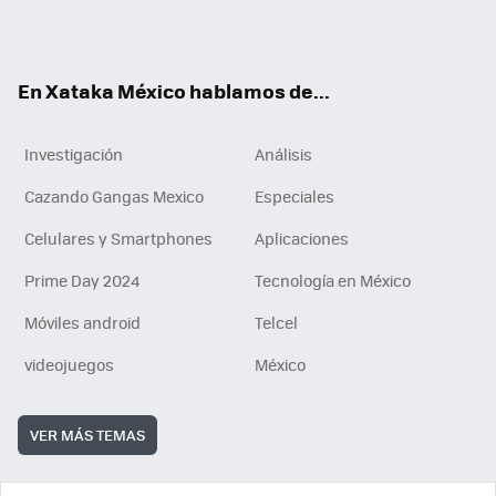
Tikt
ok
e
am
m
rd
n
ok
En Xataka México hablamos de...
Investigación
Análisis
Cazando Gangas Mexico
Especiales
Celulares y Smartphones
Aplicaciones
Prime Day 2024
Tecnología en México
Móviles android
Telcel
videojuegos
México
VER MÁS TEMAS