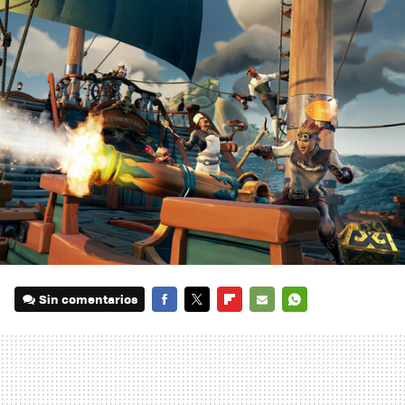
Sin comentarios
FACEBOOK
TWITTER
FLIPBOARD
E-
WHATSAPP
MAIL