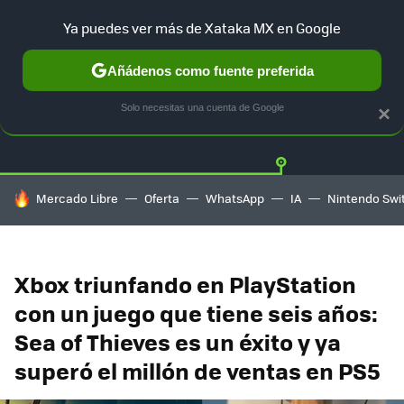
Ya puedes ver más de Xataka MX en Google
Añádenos como fuente preferida
Twitter
Fa
PLAYSTATION
XBOX
NINTENDO
Solo necesitas una cuenta de Google
×
HOY SE HABLA DE
Mercado Libre
Oferta
WhatsApp
IA
Nintendo Swi
Xbox triunfando en PlayStation
con un juego que tiene seis años:
Sea of Thieves es un éxito y ya
superó el millón de ventas en PS5