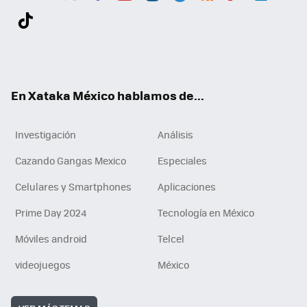
Twit
Fac
You
Inst
Tele
RSS
Flip
Link
ter
ebo
tub
agr
gra
boa
edI
Tikt
ok
e
am
m
rd
n
ok
En Xataka México hablamos de...
Investigación
Análisis
Cazando Gangas Mexico
Especiales
Celulares y Smartphones
Aplicaciones
Prime Day 2024
Tecnología en México
Móviles android
Telcel
videojuegos
México