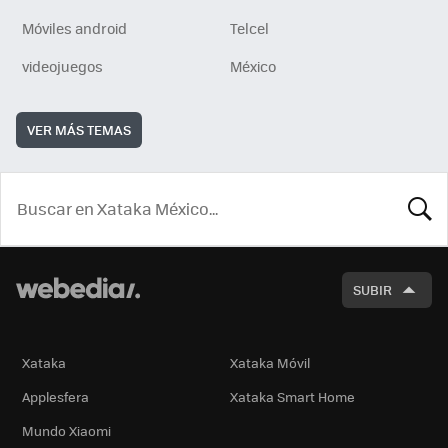
Móviles android
Telcel
videojuegos
México
VER MÁS TEMAS
BUSCA
SUBIR
Xataka
Xataka Móvil
Applesfera
Xataka Smart Home
Mundo Xiaomi