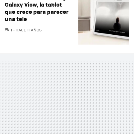
Galaxy View, la tablet
que crece para parecer
una tele
COMENTARIOS
1
HACE 11 AÑOS