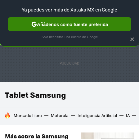
Ya puedes ver más de Xataka MX en Google
SELECCIÓN
GAMING
HOME
AUTO
TERRITORIO SAM
Añádenos como fuente preferida
Solo necesitas una cuenta de Google
×
Tablet Samsung
HOY SE HABLA DE
Mercado Libre
Motorola
Inteligencia Artificial
IA
Más sobre la Samsung