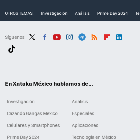
OTROS TEMAS:
Investigación
Análisis
Prime Day 2024
Te
Síguenos
Twit
Fac
You
Inst
Tele
RSS
Flip
Link
ter
ebo
tub
agr
gra
boa
edI
Tikt
ok
e
am
m
rd
n
ok
En Xataka México hablamos de...
Investigación
Análisis
Cazando Gangas Mexico
Especiales
Celulares y Smartphones
Aplicaciones
Prime Day 2024
Tecnología en México