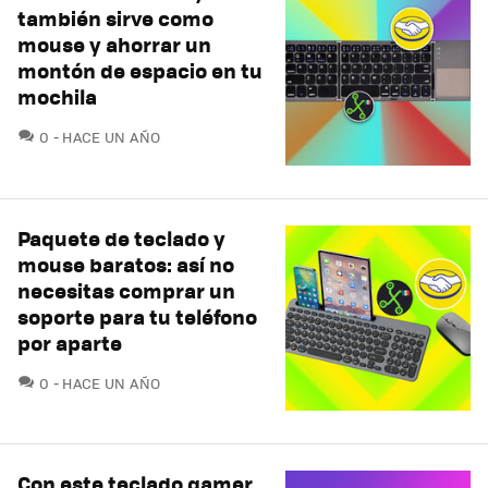
también sirve como
mouse y ahorrar un
montón de espacio en tu
mochila
COMENTARIOS
0
HACE UN AÑO
Paquete de teclado y
mouse baratos: así no
necesitas comprar un
soporte para tu teléfono
por aparte
COMENTARIOS
0
HACE UN AÑO
Con este teclado gamer