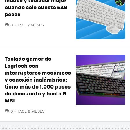
mouse y teclado: mejor
cuando solo cuesta 549
pesos
COMENTARIOS
0
HACE 7 MESES
Teclado gamer de
Logitech con
interruptores mecánicos
y conexión inalámbrica:
tiene más de 1,000 pesos
de descuento y hasta 6
MSI
COMENTARIOS
0
HACE 8 MESES