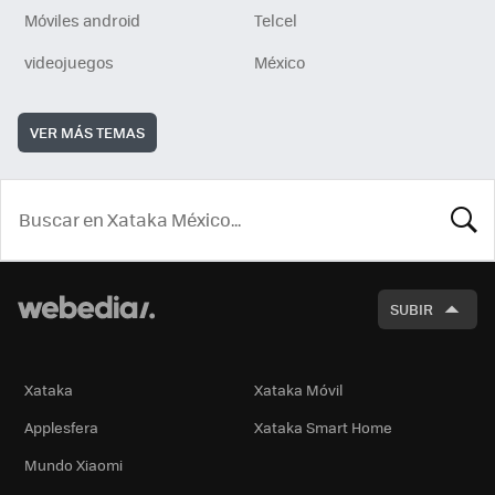
Móviles android
Telcel
videojuegos
México
VER MÁS TEMAS
BUSCA
SUBIR
Xataka
Xataka Móvil
Applesfera
Xataka Smart Home
Mundo Xiaomi