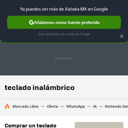
Ya puedes ver más de Xataka MX en Google
SELECCIÓN
GAMING
HOME
AUTO
TERRITORIO SAM
Añádenos como fuente preferida
Solo necesitas una cuenta de Google
×
teclado inalámbrico
HOY SE HABLA DE
Mercado Libre
Oferta
WhatsApp
IA
Nintendo Sw
Comprar un teclado