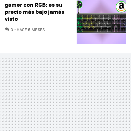
gamer con RGB: es su
precio más bajo jamás
visto
COMENTARIOS
0
HACE 5 MESES