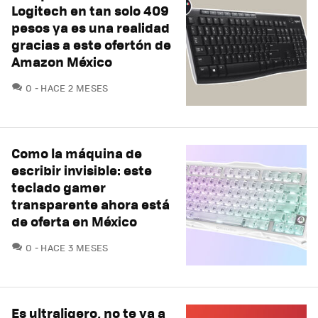
Logitech en tan solo 409
pesos ya es una realidad
gracias a este ofertón de
Amazon México
COMENTARIOS
0
HACE 2 MESES
Como la máquina de
escribir invisible: este
teclado gamer
transparente ahora está
de oferta en México
COMENTARIOS
0
HACE 3 MESES
Es ultraligero, no te va a