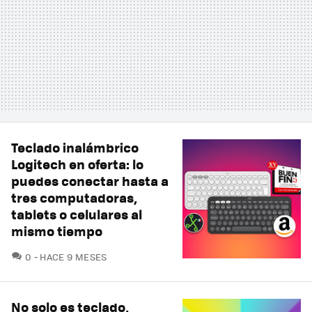
Teclado inalámbrico
Logitech en oferta: lo
puedes conectar hasta a
tres computadoras,
tablets o celulares al
mismo tiempo
COMENTARIOS
0
HACE 9 MESES
No solo es teclado,