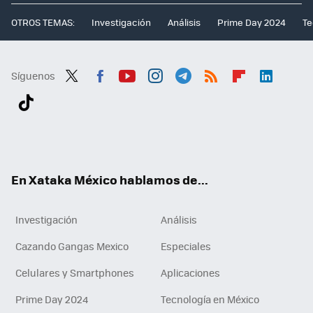
OTROS TEMAS:
Investigación
Análisis
Prime Day 2024
Te
Síguenos
Twit
Fac
You
Inst
Tele
RSS
Flip
Link
ter
ebo
tub
agr
gra
boa
edI
Tikt
ok
e
am
m
rd
n
ok
En Xataka México hablamos de...
Investigación
Análisis
Cazando Gangas Mexico
Especiales
Celulares y Smartphones
Aplicaciones
Prime Day 2024
Tecnología en México