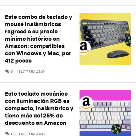
Este combo de teclado y
mouse inalámbricos
regresó a su precio
mínimo histórico en
Amazon: compatibles
con Windows y Mac, por
412 pesos
COMENTARIOS
0
HACE UN AÑO
Este teclado mecánico
con iluminación RGB es
compacto, inalámbrico y
tiene más del 25% de
descuento en Amazon
COMENTARIOS
0
HACE UN AÑO