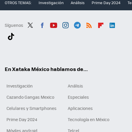
OTROS TEMAS:
Investigación
Análisis
Prime Day 2024
Te
Síguenos
Twit
Fac
You
Inst
Tele
RSS
Flip
Link
ter
ebo
tub
agr
gra
boa
edI
Tikt
ok
e
am
m
rd
n
ok
En Xataka México hablamos de...
Investigación
Análisis
Cazando Gangas Mexico
Especiales
Celulares y Smartphones
Aplicaciones
Prime Day 2024
Tecnología en México
Móviles android
Telcel