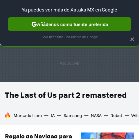
Ya puedes ver más de Xataka MX en Google
SELECCIÓN
GAMING
HOME
AUTO
TERRITORIO SAM
Añádenos como fuente preferida
Solo necesitas una cuenta de Google
×
The Last of Us part 2 remastered
HOY SE HABLA DE
Mercado Libre
IA
Samsung
NASA
Robot
Wifi
Regalo de Navidad para