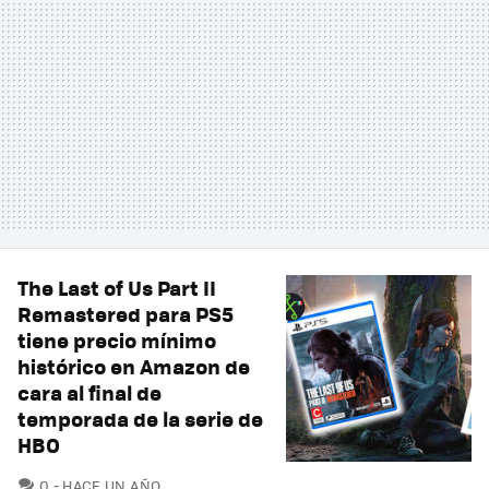
The Last of Us Part II
Remastered para PS5
tiene precio mínimo
histórico en Amazon de
cara al final de
temporada de la serie de
HBO
COMENTARIOS
0
HACE UN AÑO