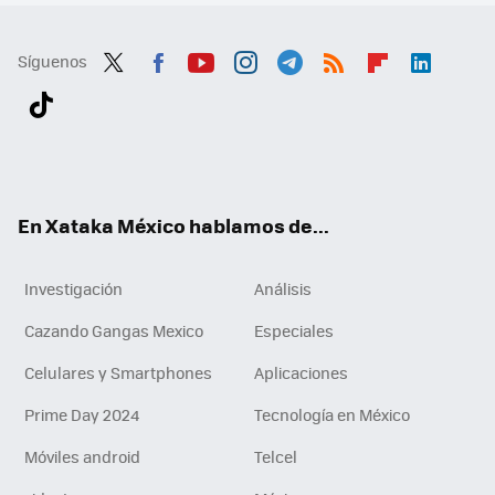
Síguenos
Twit
Fac
You
Inst
Tele
RSS
Flip
Link
ter
ebo
tub
agr
gra
boa
edI
Tikt
ok
e
am
m
rd
n
ok
En Xataka México hablamos de...
Investigación
Análisis
Cazando Gangas Mexico
Especiales
Celulares y Smartphones
Aplicaciones
Prime Day 2024
Tecnología en México
Móviles android
Telcel