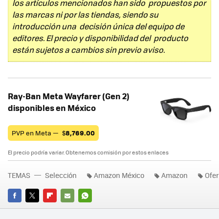
los artículos mencionados han sido propuestos por
las marcas ni por las tiendas, siendo su
introducción una decisión única del equipo de
editores. El precio y disponibilidad del producto
están sujetos a cambios sin previo aviso.
Ray-Ban Meta Wayfarer (Gen 2)
disponibles en México
PVP en Meta —
$
8,769.00
El precio podría variar. Obtenemos comisión por estos enlaces
TEMAS
Selección
Amazon México
Amazon
Ofer
FACEBOOK
TWITTER
FLIPBOARD
E-
WHATSAPP