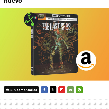
nuevo
Sin comentarios
FACEBOOK
TWITTER
FLIPBOARD
E-
WHATSAPP
MAIL