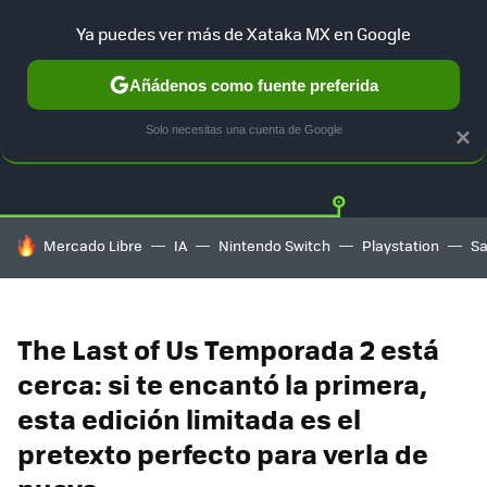
Ya puedes ver más de Xataka MX en Google
Añádenos como fuente preferida
OFERTAS
GUÍA DE COMPRAS
MERCADO LIBRE
AMAZON
Solo necesitas una cuenta de Google
×
HOY SE HABLA DE
Mercado Libre
IA
Nintendo Switch
Playstation
S
The Last of Us Temporada 2 está
cerca: si te encantó la primera,
esta edición limitada es el
pretexto perfecto para verla de