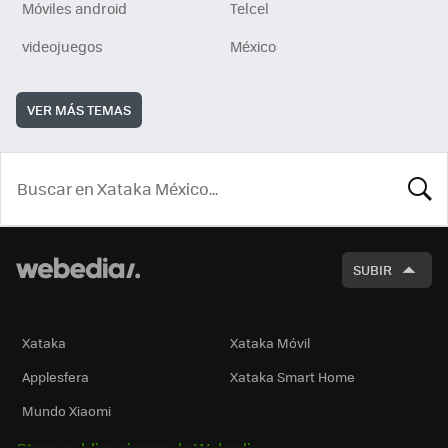
Móviles android
Telcel
videojuegos
México
VER MÁS TEMAS
BUSCA
SUBIR
Xataka
Xataka Móvil
Applesfera
Xataka Smart Home
Mundo Xiaomi