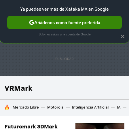
Ya puedes ver más de Xataka MX en Google
SELECCIÓN
GAMING
HOME
AUTO
TERRITORIO SAM
Añádenos como fuente preferida
Solo necesitas una cuenta de Google
×
VRMark
HOY SE HABLA DE
Mercado Libre
Motorola
Inteligencia Artificial
IA
Futuremark 3DMark