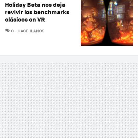
Holiday Beta nos deja
revivir los benchmarks
clásicos en VR
COMENTARIOS
0
HACE 11 AÑOS