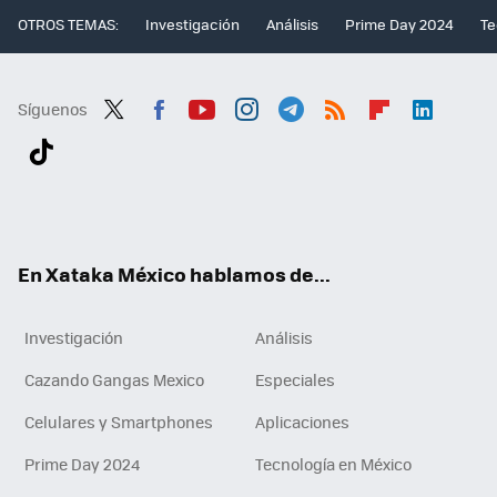
OTROS TEMAS:
Investigación
Análisis
Prime Day 2024
Te
Síguenos
Twit
Fac
You
Inst
Tele
RSS
Flip
Link
ter
ebo
tub
agr
gra
boa
edI
Tikt
ok
e
am
m
rd
n
ok
En Xataka México hablamos de...
Investigación
Análisis
Cazando Gangas Mexico
Especiales
Celulares y Smartphones
Aplicaciones
Prime Day 2024
Tecnología en México