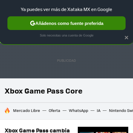
Ya puedes ver más de Xataka MX en Google
SELECCIÓN
GAMING
HOME
AUTO
TERRITORIO SAM
Añádenos como fuente preferida
Solo necesitas una cuenta de Google
×
Xbox Game Pass Core
HOY SE HABLA DE
Mercado Libre
Oferta
WhatsApp
IA
Nintendo Sw
Xbox Game Pass cambia