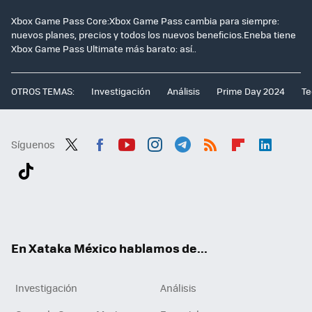
Xbox Game Pass Core:Xbox Game Pass cambia para siempre:
nuevos planes, precios y todos los nuevos beneficios.Eneba tiene
Xbox Game Pass Ultimate más barato: así..
OTROS TEMAS:
Investigación
Análisis
Prime Day 2024
Te
Síguenos
Twit
Fac
You
Inst
Tele
RSS
Flip
Link
ter
ebo
tub
agr
gra
boa
edI
Tikt
ok
e
am
m
rd
n
ok
En Xataka México hablamos de...
Investigación
Análisis