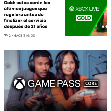
Gold: estos serán los
últimos juegos que
regalará antes de
finalizar el servicio
después de 21 años
COMENTARIOS
2
HACE 3 AÑOS