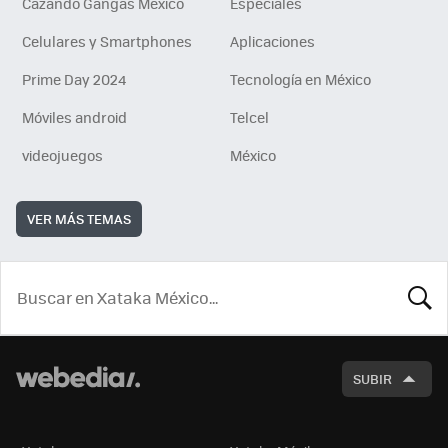
Cazando Gangas Mexico
Especiales
Celulares y Smartphones
Aplicaciones
Prime Day 2024
Tecnología en México
Móviles android
Telcel
videojuegos
México
VER MÁS TEMAS
BUSCA
SUBIR