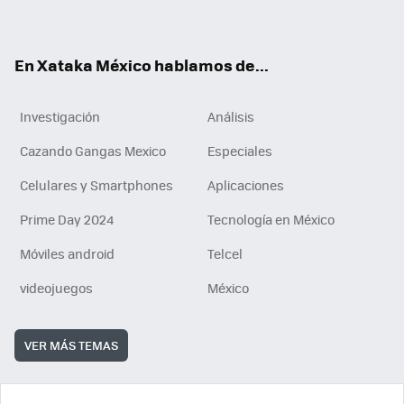
ok
e
am
m
rd
n
ok
En Xataka México hablamos de...
Investigación
Análisis
Cazando Gangas Mexico
Especiales
Celulares y Smartphones
Aplicaciones
Prime Day 2024
Tecnología en México
Móviles android
Telcel
videojuegos
México
VER MÁS TEMAS