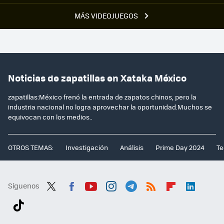
MÁS VIDEOJUEGOS
Noticias de zapatillas en Xataka México
zapatillas:México frenó la entrada de zapatos chinos, pero la
industria nacional no logra aprovechar la oportunidad.Muchos se
equivocan con los medios..
OTROS TEMAS:
Investigación
Análisis
Prime Day 2024
Te
Síguenos
Twit
Fac
You
Inst
Tele
RSS
Flip
Link
ter
ebo
tub
agr
gra
boa
edI
Tikt