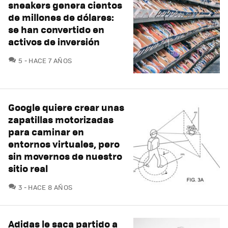
sneakers genera cientos
de millones de dólares:
se han convertido en
activos de inversión
COMENTARIOS
5
HACE 7 AÑOS
Google quiere crear unas
zapatillas motorizadas
para caminar en
entornos virtuales, pero
sin movernos de nuestro
sitio real
COMENTARIOS
3
HACE 8 AÑOS
Adidas le saca partido a