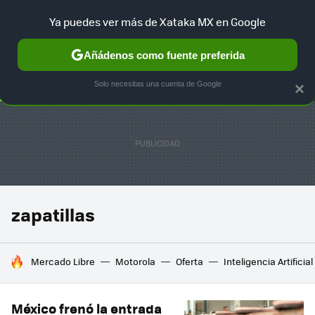
Ya puedes ver más de Xataka MX en Google
SELECCIÓN
GAMING
HOME
AUTO
TERRITORIO SAM
Añádenos como fuente preferida
Solo necesitas una cuenta de Google
×
zapatillas
HOY SE HABLA DE
Mercado Libre
Motorola
Oferta
Inteligencia Artificial
México frenó la entrada