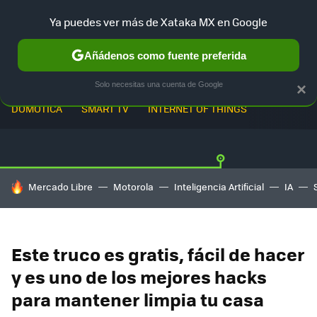
Ya puedes ver más de Xataka MX en Google
Añádenos como fuente preferida
Solo necesitas una cuenta de Google
×
DOMÓTICA
SMART TV
INTERNET OF THINGS
HOY SE HABLA DE
Mercado Libre
Motorola
Inteligencia Artificial
IA
Este truco es gratis, fácil de hacer
y es uno de los mejores hacks
para mantener limpia tu casa