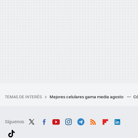
TEMAS DE INTERÉS
Mejores celulares gama media agosto
Có
Síguenos
Twit
Fac
You
Inst
Tele
RSS
Flip
Link