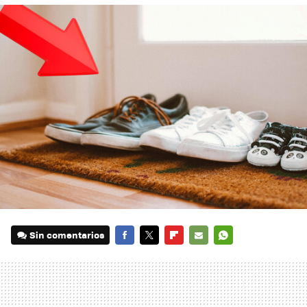
Sin comentarios
FACEBOOK
TWITTER
FLIPBOARD
E-
WHATSAPP
MAIL