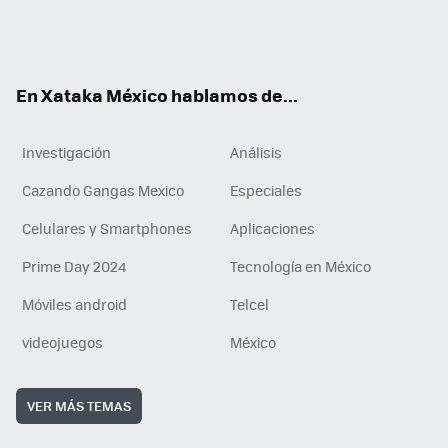
ter
ebo
tub
agr
gra
boa
edI
Tikt
ok
e
am
m
rd
n
ok
En Xataka México hablamos de...
Investigación
Análisis
Cazando Gangas Mexico
Especiales
Celulares y Smartphones
Aplicaciones
Prime Day 2024
Tecnología en México
Móviles android
Telcel
videojuegos
México
VER MÁS TEMAS