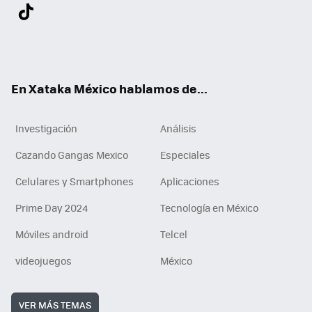
Twit
Fac
You
Inst
Tele
RSS
Flip
Link
ter
ebo
tub
agr
gra
boa
edI
Tikt
ok
e
am
m
rd
n
ok
En Xataka México hablamos de...
Investigación
Análisis
Cazando Gangas Mexico
Especiales
Celulares y Smartphones
Aplicaciones
Prime Day 2024
Tecnología en México
Móviles android
Telcel
videojuegos
México
VER MÁS TEMAS