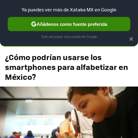
Xataka México
Contenidos contratados por la
Ya puedes ver más de Xataka MX en Google
marca que se menciona
+info
Añádenos como fuente preferida
Telcel 4G LTE
Solo necesitas una cuenta de Google
×
¿Cómo podrían usarse los
smartphones para alfabetizar en
México?