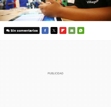
Sin comentarios
FACEBOOK
TWITTER
FLIPBOARD
E-
WHATSAPP
MAIL