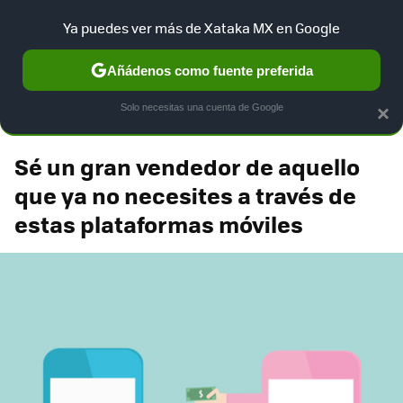
Xataka México
Contenidos contratados por la
Ya puedes ver más de Xataka MX en Google
marca que se menciona
+info
Añádenos como fuente preferida
Telcel 4G LTE
Solo necesitas una cuenta de Google
×
Sé un gran vendedor de aquello
que ya no necesites a través de
estas plataformas móviles