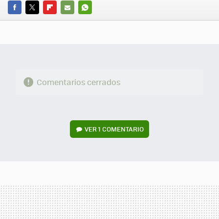
FACEBOOK
TWITTER
FLIPBOARD
E-
WHATSAPP
MAIL
Comentarios cerrados
VER
1 COMENTARIO