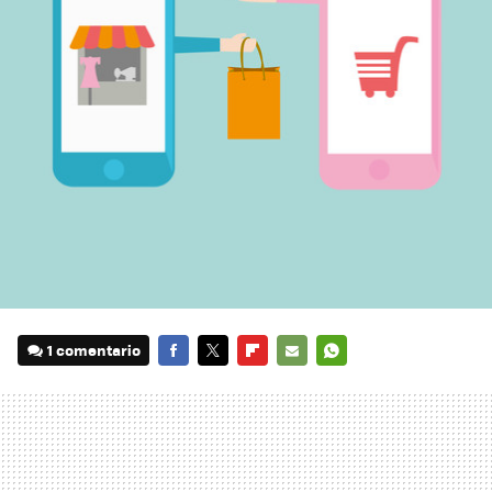
1 comentario
FACEBOOK
TWITTER
FLIPBOARD
E-
WHATSAPP
MAIL