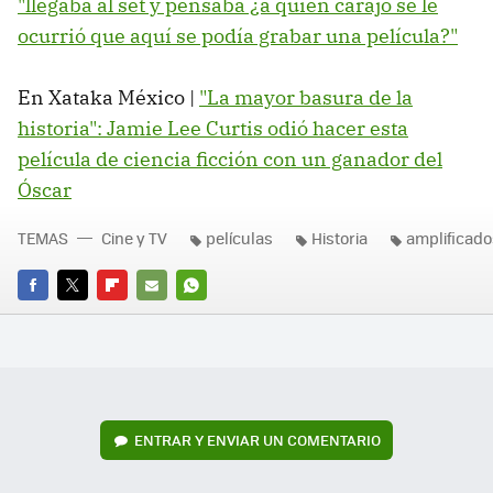
"llegaba al set y pensaba ¿a quién carajo se le
ocurrió que aquí se podía grabar una película?"
En Xataka México |
"La mayor basura de la
historia": Jamie Lee Curtis odió hacer esta
película de ciencia ficción con un ganador del
Óscar
TEMAS
Cine y TV
películas
Historia
amplificado
FACEBOOK
TWITTER
FLIPBOARD
E-
WHATSAPP
MAIL
ENTRAR Y ENVIAR UN COMENTARIO