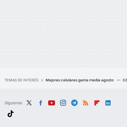
TEMAS DE INTERÉS
Mejores celulares gama media agosto
Có
Síguenos
Twit
Fac
You
Inst
Tele
RSS
Flip
Link
ter
ebo
tub
agr
gra
boa
edI
Tikt