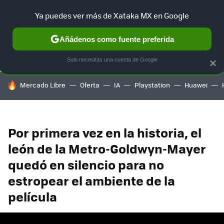
Ya puedes ver más de Xataka MX en Google
SELECCIÓN
GAMING
HOME
AUTO
TERRITORIO SAM
Añádenos como fuente preferida
Solo necesitas una cuenta de Google
×
HOY SE HABLA DE
Mercado Libre
Oferta
IA
Playstation
Huawei
Por primera vez en la historia, el
león de la Metro-Goldwyn-Mayer
quedó en silencio para no
estropear el ambiente de la
película