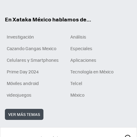
ok
e
am
m
rd
n
ok
En Xataka México hablamos de...
Investigación
Análisis
Cazando Gangas Mexico
Especiales
Celulares y Smartphones
Aplicaciones
Prime Day 2024
Tecnología en México
Móviles android
Telcel
videojuegos
México
VER MÁS TEMAS