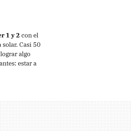
r 1 y 2
con el
 solar. Casi 50
lograr algo
ntes: estar a