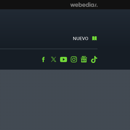
NUEVO
Facebook
Twitter
Youtube
Instagram
googlenews
Tiktok