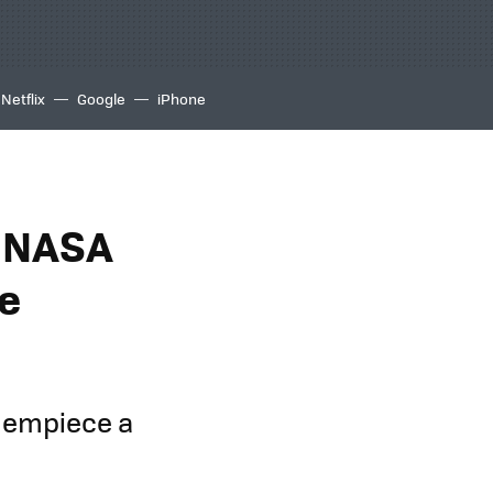
Netflix
Google
iPhone
a NASA
e
e empiece a