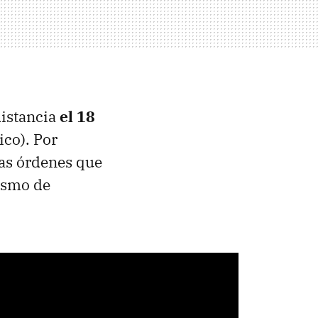
distancia
el 18
co). Por
las órdenes que
mismo de