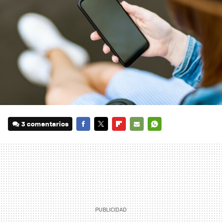
3 comentarios
FACEBOOK
TWITTER
FLIPBOARD
E-
WHATSAPP
MAIL