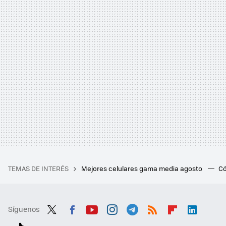
TEMAS DE INTERÉS
Mejores celulares gama media agosto
Có
Síguenos
Twit
Fac
You
Inst
Tele
RSS
Flip
Link