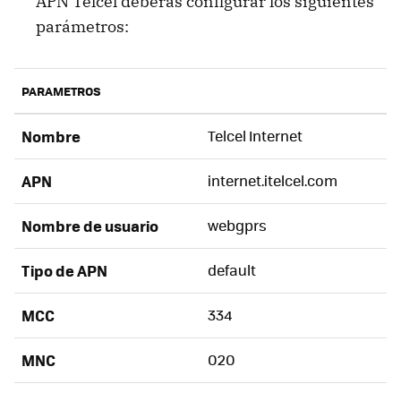
APN Telcel deberás configurar los siguientes
parámetros:
PARAMETROS
Nombre
Telcel Internet
APN
internet.itelcel.com
Nombre de usuario
webgprs
Tipo de APN
default
MCC
334
MNC
020