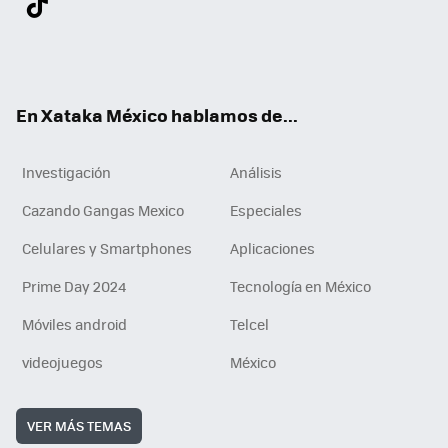
ter
ebo
tub
agr
gra
boa
edI
Tikt
ok
e
am
m
rd
n
ok
En Xataka México hablamos de...
Investigación
Análisis
Cazando Gangas Mexico
Especiales
Celulares y Smartphones
Aplicaciones
Prime Day 2024
Tecnología en México
Móviles android
Telcel
videojuegos
México
VER MÁS TEMAS