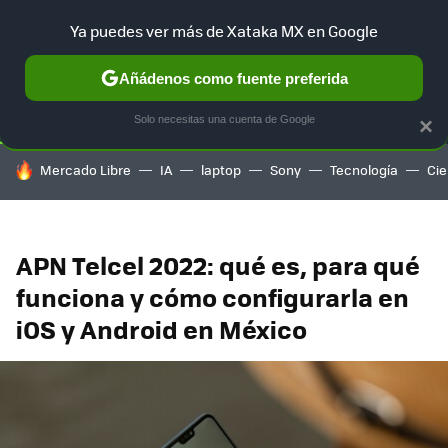
Ya puedes ver más de Xataka MX en Google
SELECCIÓN
GAMING
HOME
AUTO
TERRITORIO SAM
Añádenos como fuente preferida
Solo necesitas una cuenta de Google
×
HOY SE HABLA DE
Mercado Libre
IA
laptop
Sony
Tecnología
Cie
APN Telcel 2022: qué es, para qué
funciona y cómo configurarla en
iOS y Android en México