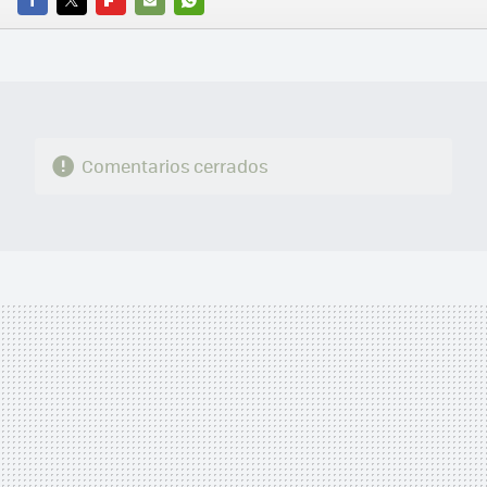
FACEBOOK
TWITTER
FLIPBOARD
E-
WHATSAPP
MAIL
Comentarios cerrados