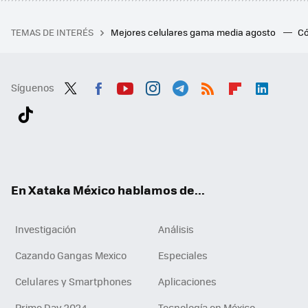
TEMAS DE INTERÉS
Mejores celulares gama media agosto
Có
Síguenos
Twit
Fac
You
Inst
Tele
RSS
Flip
Link
ter
ebo
tub
agr
gra
boa
edI
Tikt
ok
e
am
m
rd
n
ok
En Xataka México hablamos de...
Investigación
Análisis
Cazando Gangas Mexico
Especiales
Celulares y Smartphones
Aplicaciones
Prime Day 2024
Tecnología en México