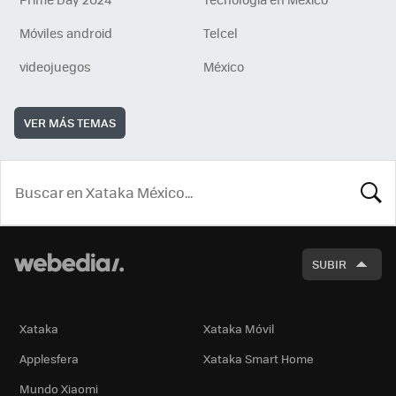
Móviles android
Telcel
videojuegos
México
VER MÁS TEMAS
BUSCA
SUBIR
Xataka
Xataka Móvil
Applesfera
Xataka Smart Home
Mundo Xiaomi