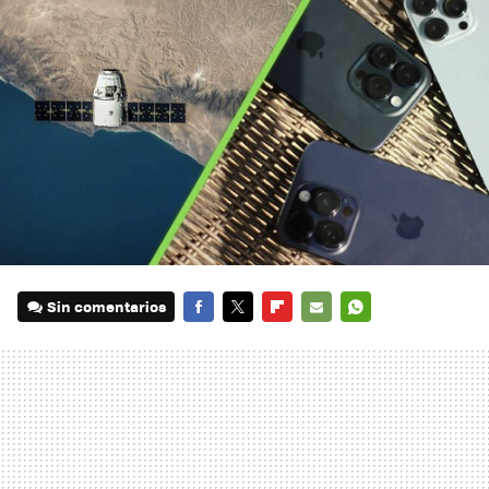
Sin comentarios
FACEBOOK
TWITTER
FLIPBOARD
E-
WHATSAPP
MAIL