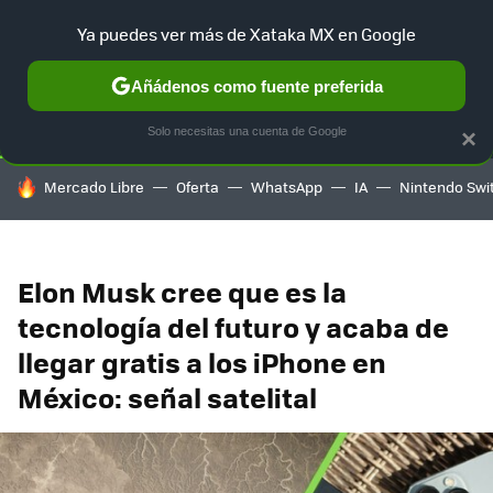
Ya puedes ver más de Xataka MX en Google
SELECCIÓN
GAMING
HOME
AUTO
TERRITORIO SAM
Añádenos como fuente preferida
Solo necesitas una cuenta de Google
×
HOY SE HABLA DE
Mercado Libre
Oferta
WhatsApp
IA
Nintendo Swi
Elon Musk cree que es la
tecnología del futuro y acaba de
llegar gratis a los iPhone en
México: señal satelital