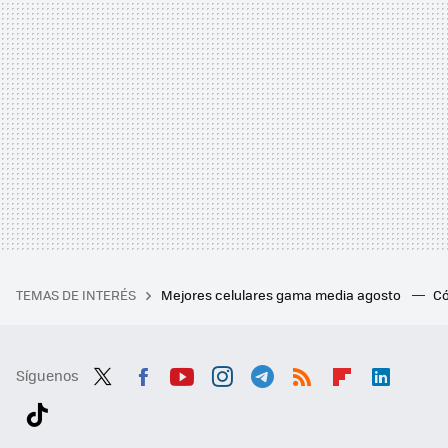
TEMAS DE INTERÉS
Mejores celulares gama media agosto
Có
Síguenos
Twit
Fac
You
Inst
Tele
RSS
Flip
Link
ter
ebo
tub
agr
gra
boa
edI
Tikt