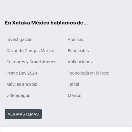
ok
e
am
m
rd
n
ok
En Xataka México hablamos de...
Investigación
Análisis
Cazando Gangas Mexico
Especiales
Celulares y Smartphones
Aplicaciones
Prime Day 2024
Tecnología en México
Móviles android
Telcel
videojuegos
México
VER MÁS TEMAS