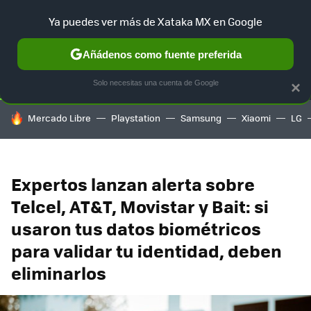
Ya puedes ver más de Xataka MX en Google
SELECCIÓN
GAMING
HOME
AUTO
TERRITORIO SAM
Añádenos como fuente preferida
Solo necesitas una cuenta de Google
×
HOY SE HABLA DE
Mercado Libre
Playstation
Samsung
Xiaomi
LG
Expertos lanzan alerta sobre
Telcel, AT&T, Movistar y Bait: si
usaron tus datos biométricos
para validar tu identidad, deben
eliminarlos