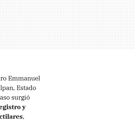
sidro Emmanuel
lpan, Estado
caso surgió
egistro y
ctilares
,