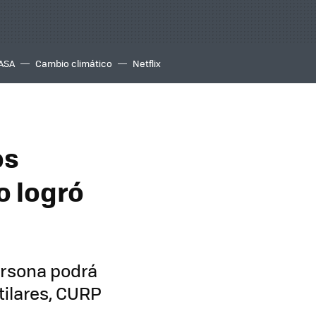
ASA
Cambio climático
Netflix
os
o logró
ersona podrá
ctilares, CURP