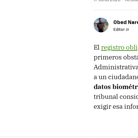
Obed Nar
Editor Jr
El
registro obl
primeros obstá
Administrativa
a un ciudadan
datos biométr
tribunal consid
exigir esa inf