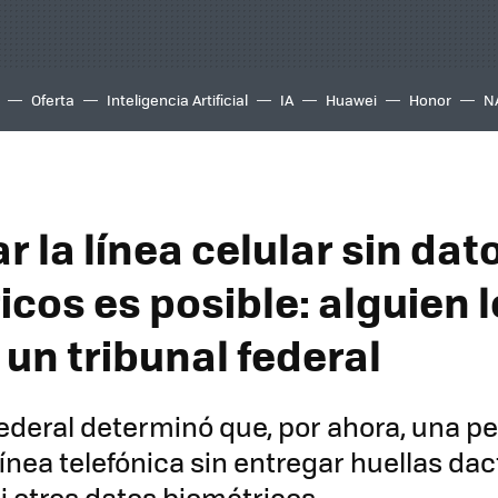
Oferta
Inteligencia Artificial
IA
Huawei
Honor
N
r la línea celular sin dat
cos es posible: alguien l
 un tribunal federal
federal determinó que, por ahora, una p
línea telefónica sin entregar huellas da
i otros datos biométricos.