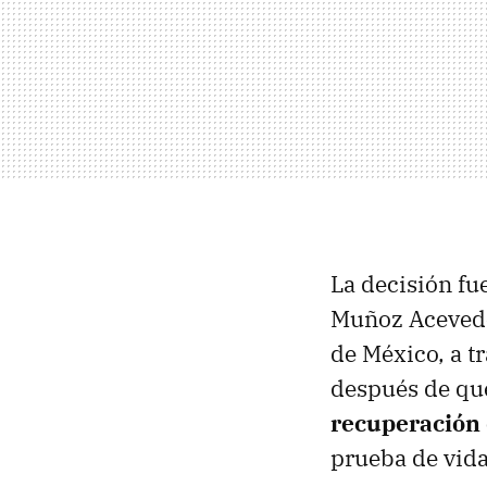
La decisión fu
Muñoz Acevedo,
de México, a t
después de qu
recuperación d
prueba de vida