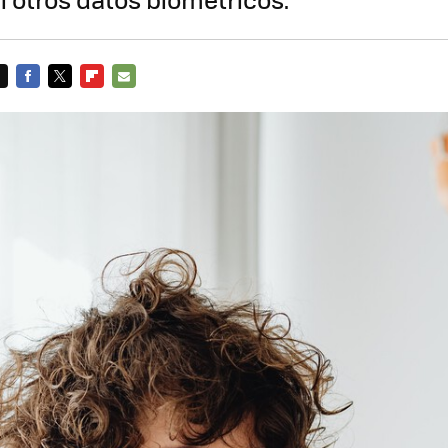
FACEBOOK
TWITTER
FLIPBOARD
E-
MAIL