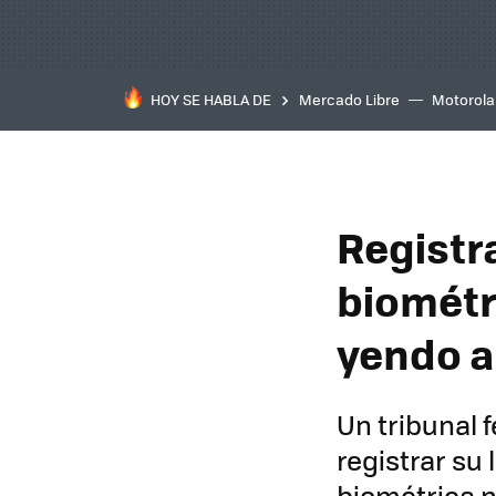
HOY SE HABLA DE
Mercado Libre
Motorola
Registra
biométri
yendo a
Un tribunal 
registrar su 
biométrica n