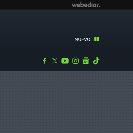
NUEVO
Facebook
Twitter
Youtube
Instagram
googlenews
Tiktok