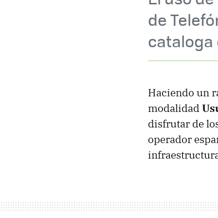
de Telefó
cataloga
Haciendo un rá
modalidad
Usu
disfrutar de l
operador españ
infraestructur