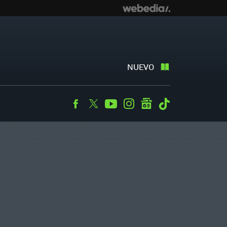
NUEVO
Facebook
Twitter
Youtube
Instagram
googlenews
Tiktok