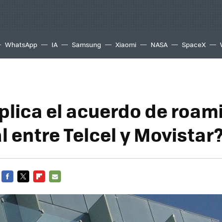
WhatsApp
IA
Samsung
Xiaomi
NASA
SpaceX
plica el acuerdo de roam
l entre Telcel y Movistar
FACEBOOK
TWITTER
FLIPBOARD
E-
MAIL