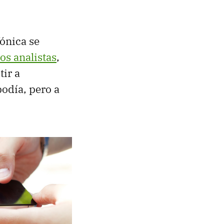
fónica se
s analistas
,
tir a
podía, pero a