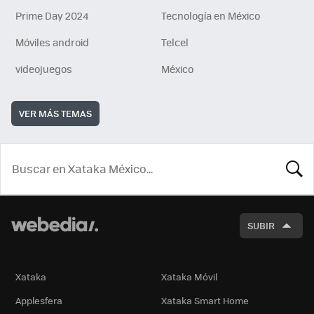
Prime Day 2024
Tecnología en México
Móviles android
Telcel
videojuegos
México
VER MÁS TEMAS
BUSCA
SUBIR
Xataka
Xataka Móvil
Applesfera
Xataka Smart Home