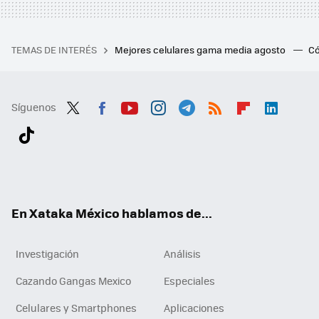
TEMAS DE INTERÉS
Mejores celulares gama media agosto
Có
Síguenos
Twit
Fac
You
Inst
Tele
RSS
Flip
Link
ter
ebo
tub
agr
gra
boa
edI
Tikt
ok
e
am
m
rd
n
ok
En Xataka México hablamos de...
Investigación
Análisis
Cazando Gangas Mexico
Especiales
Celulares y Smartphones
Aplicaciones