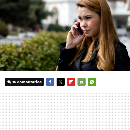
15 comentarios
FACEBOOK
TWITTER
FLIPBOARD
E-
WHATSAPP
MAIL