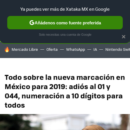
Ya puedes ver más de Xataka MX en Google
SELECCIÓN
GAMING
HOME
AUTO
TERRITORIO SAM
Añádenos como fuente preferida
Solo necesitas una cuenta de Google
×
HOY SE HABLA DE
Mercado Libre
Oferta
WhatsApp
IA
Nintendo Swi
Todo sobre la nueva marcación en
México para 2019: adiós al 01 y
044, numeración a 10 dígitos para
todos