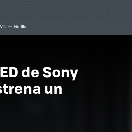
Wifi
Netflix
LED de Sony
strena un