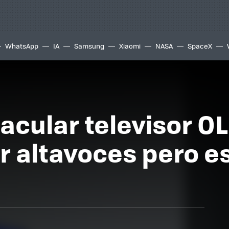
WhatsApp
IA
Samsung
Xiaomi
NASA
SpaceX
tacular televisor O
er altavoces pero e