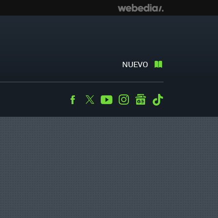
NUEVO
Facebook
Twitter
Youtube
Instagram
googlenews
Tiktok