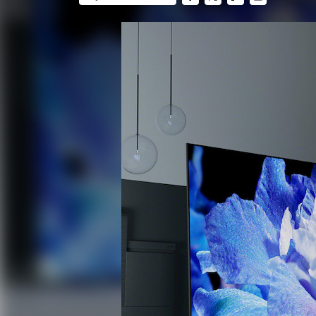
FACEBOOK
TWITTER
FLIPBOARD
E-
MAIL