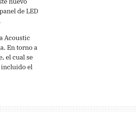
Este nuevo
 panel de LED
.
ía Acoustic
a. En torno a
e, el cual se
 incluido el