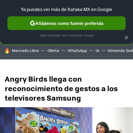
Ya puedes ver más de Xataka MX en Google
SELECCIÓN
GAMING
HOME
AUTO
TERRITORIO SAM
Añádenos como fuente preferida
Solo necesitas una cuenta de Google
×
HOY SE HABLA DE
Mercado Libre
Oferta
WhatsApp
IA
Nintendo Swi
Angry Birds llega con
reconocimiento de gestos a los
televisores Samsung