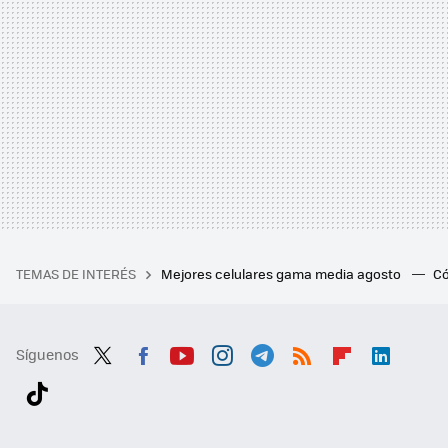
TEMAS DE INTERÉS
Mejores celulares gama media agosto
Có
Síguenos
Twit
Fac
You
Inst
Tele
RSS
Flip
Link
ter
ebo
tub
agr
gra
boa
edI
Tikt
ok
e
am
m
rd
n