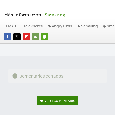
Más Información |
Samsung
TEMAS
Televisores
Angry Birds
Samsung
Smar
FACEBOOK
TWITTER
FLIPBOARD
E-
WHATSAPP
MAIL
Comentarios cerrados
VER
1 COMENTARIO