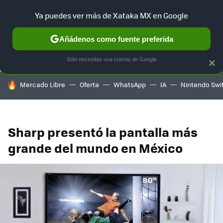
Ya puedes ver más de Xataka MX en Google
SELECCIÓN
GAMING
HOME
AUTO
TERRITORIO SAM
Añádenos como fuente preferida
Solo necesitas una cuenta de Google
×
HOY SE HABLA DE
Mercado Libre
Oferta
WhatsApp
IA
Nintendo Swi
Sharp presentó la pantalla más
grande del mundo en México