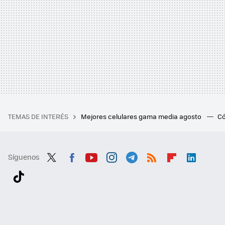
TEMAS DE INTERÉS
Mejores celulares gama media agosto
Có
Síguenos
Twit
Fac
You
Inst
Tele
RSS
Flip
Link
ter
ebo
tub
agr
gra
boa
edI
Tikt
ok
e
am
m
rd
n
ok